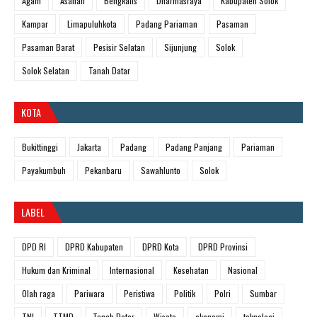
Agam
Asahan
Bengkalis
Dharmasraya
Kabupaten Solok
Kampar
Limapuluhkota
Padang Pariaman
Pasaman
Pasaman Barat
Pesisir Selatan
Sijunjung
Solok
Solok Selatan
Tanah Datar
KOTA
Bukittinggi
Jakarta
Padang
Padang Panjang
Pariaman
Payakumbuh
Pekanbaru
Sawahlunto
Solok
LABEL
DPD RI
DPRD Kabupaten
DPRD Kota
DPRD Provinsi
Hukum dan Kriminal
Internasional
Kesehatan
Nasional
Olah raga
Pariwara
Peristiwa
Politik
Polri
Sumbar
TNI
TTMD
Tanah Datar
Wisata
ekonomi
teknologi