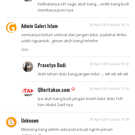
Kelihatanya sih nagis atuh kang... sedih kang budi
membaca puisi nya
Admin Galeri Islam
20 April 2016 pukul 10.25
semuanya belum selesai dan jangan tidur, padahal diriku
udah nguantuk.. giman atuh bang hehehe
Balas
Prasetyo Budi
20 April 2016 pukul 10.53
Wah tahan dulu kang jangan tidur..... wk wk wk wk
QBeritakan.com
20 April 2016 pukul 11.10
Iya atuh kang budi jangan boleh tidur dulu TUh
kan Abdul Said nya
Unknown
20 April 2016 pukul 10.58
Memang kang admin ada pulsa buat ngirim pesan