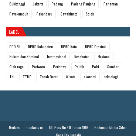
Bukittinggi
Jakarta
Padang
Padang Panjang
Pariaman
Payakumbuh
Pekanbaru
Sawahlunto
Solok
LABEL
DPD RI
DPRD Kabupaten
DPRD Kota
DPRD Provinsi
Hukum dan Kriminal
Internasional
Kesehatan
Nasional
Olah raga
Pariwara
Peristiwa
Politik
Polri
Sumbar
TNI
TTMD
Tanah Datar
Wisata
ekonomi
teknologi
Redaksi
Contacts us
UU Pers No 40 Tahun 1999
Pedoman Media Siber
Kode Etik Jurnalis