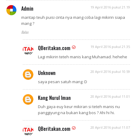
Admin
19 April 2016 pukul 21.19
mantap teuh puisi cinta nya mang coba lagi mikirin siapa
mang ?
Balas
QBeritakan.com
19 April 2016 pukul 21.35
Lagi mikirin teteh manis kang Muhamad. hehehe
Unknown
20 April 2016 pukul 10.59
saya pesan satuh mang :D
Kang Nurul Iman
20 April 2016 pukul 11.01
Duh gaya euy keur mikiran si teteh manis nu
panggiyung na bukan kang bos ? Ahi hi hi.
QBeritakan.com
20 April 2016 pukul 11.07