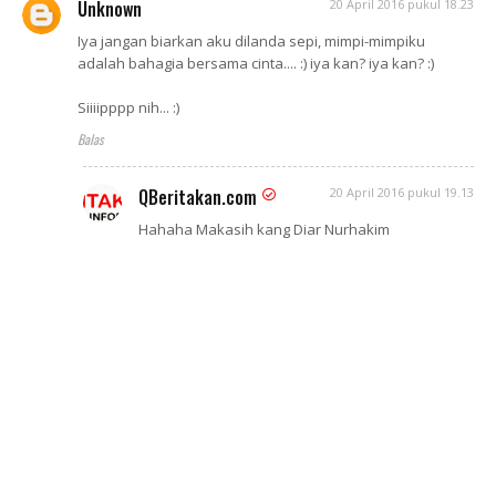
Unknown
20 April 2016 pukul 18.23
Iya jangan biarkan aku dilanda sepi, mimpi-mimpiku
adalah bahagia bersama cinta.... :) iya kan? iya kan? :)
Siiiipppp nih... :)
Balas
QBeritakan.com
20 April 2016 pukul 19.13
Hahaha Makasih kang Diar Nurhakim