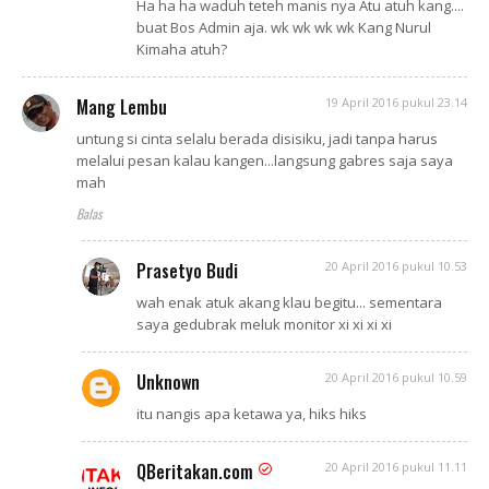
Ha ha ha waduh teteh manis nya Atu atuh kang....
buat Bos Admin aja. wk wk wk wk Kang Nurul
Kimaha atuh?
Mang Lembu
19 April 2016 pukul 23.14
untung si cinta selalu berada disisiku, jadi tanpa harus
melalui pesan kalau kangen...langsung gabres saja saya
mah
Balas
Prasetyo Budi
20 April 2016 pukul 10.53
wah enak atuk akang klau begitu... sementara
saya gedubrak meluk monitor xi xi xi xi
Unknown
20 April 2016 pukul 10.59
itu nangis apa ketawa ya, hiks hiks
QBeritakan.com
20 April 2016 pukul 11.11