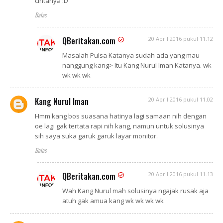
cintanya :D
Balas
QBeritakan.com
20 April 2016 pukul 11.12
Masalah Pulsa Katanya sudah ada yang mau
nanggung kang> Itu Kang Nurul Iman Katanya. wk
wk wk wk
Kang Nurul Iman
20 April 2016 pukul 11.02
Hmm kang bos suasana hatinya lagi samaan nih dengan
oe lagi gak tertata rapi nih kang, namun untuk solusinya
sih saya suka garuk garuk layar monitor.
Balas
QBeritakan.com
20 April 2016 pukul 11.13
Wah Kang Nurul mah solusinya ngajak rusak aja
atuh gak amua kang wk wk wk wk