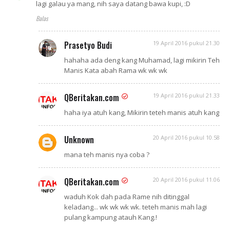
lagi galau ya mang, nih saya datang bawa kupi, :D
Balas
Prasetyo Budi
19 April 2016 pukul 21.30
hahaha ada deng kang Muhamad, lagi mikirin Teh
Manis Kata abah Rama wk wk wk
QBeritakan.com
19 April 2016 pukul 21.33
haha iya atuh kang, Mikirin teteh manis atuh kang
Unknown
20 April 2016 pukul 10.58
mana teh manis nya coba ?
QBeritakan.com
20 April 2016 pukul 11.06
waduh Kok dah pada Rame nih ditinggal
keladang... wk wk wk wk. teteh manis mah lagi
pulang kampung atauh Kang.!