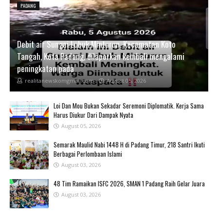
PADANG
Debit air Sungai Lubuk Minturun, Kecamatan Koto
Tangah, Kota Padang, dilaporkan kembali mengalami
peningkatan pada
realitanewskomgmail.com
August 05, 2026
Loi Dan Mou Bukan Sekadar Seremoni Diplomatik. Kerja Sama
Harus Diukur Dari Dampak Nyata
August 05, 2026
Semarak Maulid Nabi 1448 H di Padang Timur, 218 Santri Ikuti
Berbagai Perlombaan Islami
August 03, 2026
48 Tim Ramaikan ISFC 2026, SMAN 1 Padang Raih Gelar Juara
August 03, 2026