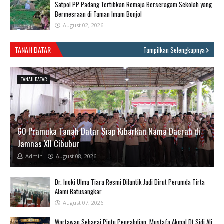
Satpol PP Padang Tertibkan Remaja Berseragam Sekolah yang
Bermesraan di Taman Imam Bonjol
August 02, 2026
TANAH DATAR
Tampilkan Selengkapnya
TANAH DATAR
60 Pramuka Tanah Datar Siap Kibarkan Nama Daerah di
Jamnas XII Cibubur
Admin
August 08, 2026
​Dr. Inoki Ulma Tiara Resmi Dilantik Jadi Dirut Perumda Tirta
Alami Batusangkar
August 07, 2026
Wartawan Sebagai Pintu Pengabdian, Mustafa Akmal Dt Sidi Ali