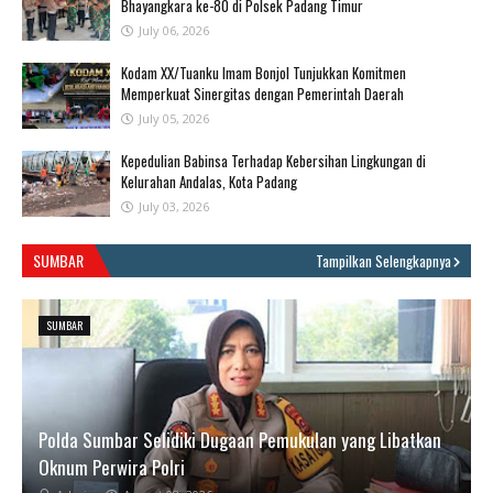
Bhayangkara ke-80 di Polsek Padang Timur
July 06, 2026
Kodam XX/Tuanku Imam Bonjol Tunjukkan Komitmen
Memperkuat Sinergitas dengan Pemerintah Daerah
July 05, 2026
Kepedulian Babinsa Terhadap Kebersihan Lingkungan di
Kelurahan Andalas, Kota Padang
July 03, 2026
SUMBAR
Tampilkan Selengkapnya
SUMBAR
Polda Sumbar Selidiki Dugaan Pemukulan yang Libatkan
Oknum Perwira Polri