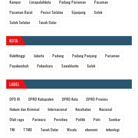
Kampar
Limapuluhkota
Padang Pariaman
Pasaman
Pasaman Barat
Pesisir Selatan
Sijunjung
Solok
Solok Selatan
Tanah Datar
KOTA
Bukittinggi
Jakarta
Padang
Padang Panjang
Pariaman
Payakumbuh
Pekanbaru
Sawahlunto
Solok
LABEL
DPD RI
DPRD Kabupaten
DPRD Kota
DPRD Provinsi
Hukum dan Kriminal
Internasional
Kesehatan
Nasional
Olah raga
Pariwara
Peristiwa
Politik
Polri
Sumbar
TNI
TTMD
Tanah Datar
Wisata
ekonomi
teknologi