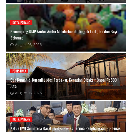
KOTA PADANG
Penumpang KMP Ambu-Ambu Melahirkan di Tengah Laut, Ibu dan Bayi
Selamat
August 08, 2026
PERISTIWA
Dua Rumah di Kuranji Ludes Terbakar, Kerugian Ditaksir Capai Rp800
Juta
August 08, 2026
KOTA PADANG
Ketua PWI Sumatera Barat, Widya Navies Terima Penghargaan PIN Emas