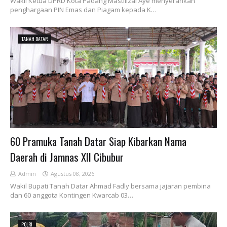
Wakil Ketua DPRD Kota Padang Mastilizal Aye menyerahkan
penghargaan PIN Emas dan Piagam kepada K…
TANAH DATAR
60 Pramuka Tanah Datar Siap Kibarkan Nama
Daerah di Jamnas XII Cibubur
Admin
Agustus 08, 2026
Wakil Bupati Tanah Datar Ahmad Fadly bersama jajaran pembina
dan 60 anggota Kontingen Kwarcab 03…
POLRI