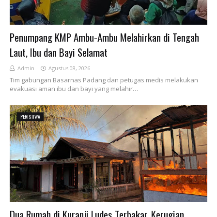
Penumpang KMP Ambu-Ambu Melahirkan di Tengah
Laut, Ibu dan Bayi Selamat
Admin
Agustus 08, 2026
Tim gabungan Basarnas Padang dan petugas medis melakukan
evakuasi aman ibu dan bayi yang melahir…
PERISTIWA
Dua Rumah di Kuranji Ludes Terbakar, Kerugian