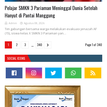
Pelajar SMKN 3 Pariaman Meninggal Dunia Setelah
Hanyut di Pantai Manggung
Admin
Agustus 08, 2026
Tim gabungan bersama warga melakukan evakuasi jenazah AF
(15), siswa kelas X SMKN 3 Pariaman yan…
...
1
2
3
340
Page 1 of 340
SOCIAL ICONS