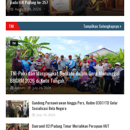
pada HJK Padang ke-357
August 08, 2026
TNI
Tampilkan Selengkapnya
TNI
TNI-Polri dan Masyarakat Bersatu dalam Goro Manunggal
BBGRM 2026 di Koto Tangah
Admin
July 26, 2026
Gandeng Purnawirawan hingga Pers, Kodim 0307/TD Gelar
Sosialisasi Bela Negara
July 14, 2026
Danramil 02/Padang Timur Meriahkan Perayaan HUT