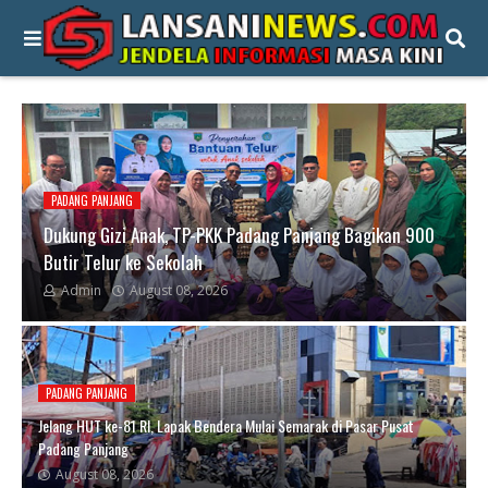
PADANG PANJANG
Dukung Gizi Anak, TP-PKK Padang Panjang Bagikan 900
Butir Telur ke Sekolah
Admin
August 08, 2026
PADANG PANJANG
Jelang HUT ke-81 RI, Lapak Bendera Mulai Semarak di Pasar Pusat
Padang Panjang
August 08, 2026