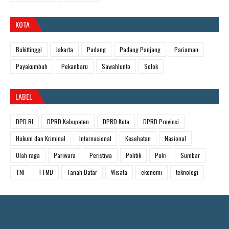
KOTA
Bukittinggi
Jakarta
Padang
Padang Panjang
Pariaman
Payakumbuh
Pekanbaru
Sawahlunto
Solok
LABEL
DPD RI
DPRD Kabupaten
DPRD Kota
DPRD Provinsi
Hukum dan Kriminal
Internasional
Kesehatan
Nasional
Olah raga
Pariwara
Peristiwa
Politik
Polri
Sumbar
TNI
TTMD
Tanah Datar
Wisata
ekonomi
teknologi