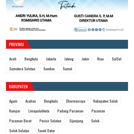
PROVINSI
Aceh
Bengkulu
Jakarta
Jateng
Jatim
Riau
SulSel
Sumatera Selatan
Sumbar
Sumut
KABUPATEN
Agam
Asahan
Bengkalis
Dharmasraya
Kabupaten Solok
Kampar
Limapuluhkota
Padang Pariaman
Pasaman
Pasaman Barat
Pesisir Selatan
Sijunjung
Solok
Solok Selatan
Tanah Datar