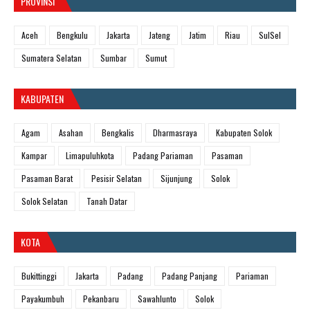
PROVINSI
Aceh
Bengkulu
Jakarta
Jateng
Jatim
Riau
SulSel
Sumatera Selatan
Sumbar
Sumut
KABUPATEN
Agam
Asahan
Bengkalis
Dharmasraya
Kabupaten Solok
Kampar
Limapuluhkota
Padang Pariaman
Pasaman
Pasaman Barat
Pesisir Selatan
Sijunjung
Solok
Solok Selatan
Tanah Datar
KOTA
Bukittinggi
Jakarta
Padang
Padang Panjang
Pariaman
Payakumbuh
Pekanbaru
Sawahlunto
Solok