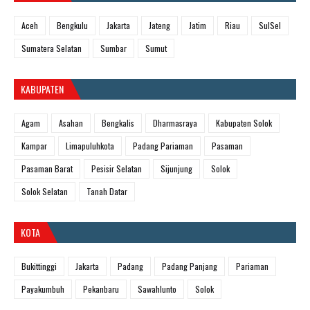
Aceh
Bengkulu
Jakarta
Jateng
Jatim
Riau
SulSel
Sumatera Selatan
Sumbar
Sumut
KABUPATEN
Agam
Asahan
Bengkalis
Dharmasraya
Kabupaten Solok
Kampar
Limapuluhkota
Padang Pariaman
Pasaman
Pasaman Barat
Pesisir Selatan
Sijunjung
Solok
Solok Selatan
Tanah Datar
KOTA
Bukittinggi
Jakarta
Padang
Padang Panjang
Pariaman
Payakumbuh
Pekanbaru
Sawahlunto
Solok