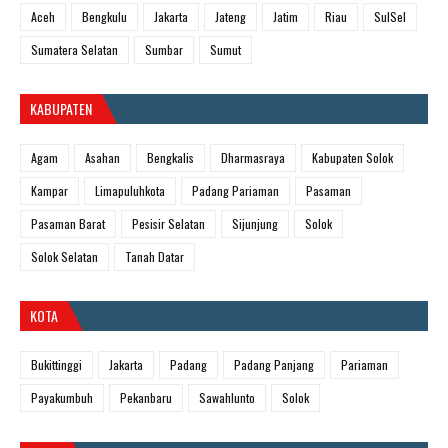
Aceh
Bengkulu
Jakarta
Jateng
Jatim
Riau
SulSel
Sumatera Selatan
Sumbar
Sumut
KABUPATEN
Agam
Asahan
Bengkalis
Dharmasraya
Kabupaten Solok
Kampar
Limapuluhkota
Padang Pariaman
Pasaman
Pasaman Barat
Pesisir Selatan
Sijunjung
Solok
Solok Selatan
Tanah Datar
KOTA
Bukittinggi
Jakarta
Padang
Padang Panjang
Pariaman
Payakumbuh
Pekanbaru
Sawahlunto
Solok