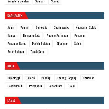
Sumatera Selatan
Sumbar
Sumut
KABUPATEN
Agam
Asahan
Bengkalis
Dharmasraya
Kabupaten Solok
Kampar
Limapuluhkota
Padang Pariaman
Pasaman
Pasaman Barat
Pesisir Selatan
Sijunjung
Solok
Solok Selatan
Tanah Datar
KOTA
Bukittinggi
Jakarta
Padang
Padang Panjang
Pariaman
Payakumbuh
Pekanbaru
Sawahlunto
Solok
LABEL