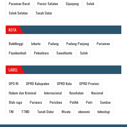
Pasaman Barat
Pesisir Selatan
Sijunjung
Solok
Solok Selatan
Tanah Datar
KOTA
Bukittinggi
Jakarta
Padang
Padang Panjang
Pariaman
Payakumbuh
Pekanbaru
Sawahlunto
Solok
LABEL
DPD RI
DPRD Kabupaten
DPRD Kota
DPRD Provinsi
Hukum dan Kriminal
Internasional
Kesehatan
Nasional
Olah raga
Pariwara
Peristiwa
Politik
Polri
Sumbar
TNI
TTMD
Tanah Datar
Wisata
ekonomi
teknologi