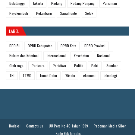
Bukittinggi
Jakarta
Padang
Padang Panjang
Pariaman
Payakumbuh
Pekanbaru
Sawahlunto
Solok
LABEL
DPD RI
DPRD Kabupaten
DPRD Kota
DPRD Provinsi
Hukum dan Kriminal
Internasional
Kesehatan
Nasional
Olah raga
Pariwara
Peristiwa
Politik
Polri
Sumbar
TNI
TTMD
Tanah Datar
Wisata
ekonomi
teknologi
Redaksi
Contacts us
UU Pers No 40 Tahun 1999
Pedoman Media Siber
Kode Etik Jurnalis