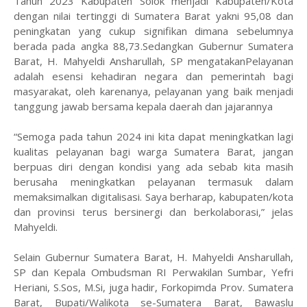
Tahun 2023 Kabupaten Solok menjadi Kabupaten/Kota
dengan nilai tertinggi di Sumatera Barat yakni 95,08 dan
peningkatan yang cukup signifikan dimana sebelumnya
berada pada angka 88,73.Sedangkan Gubernur Sumatera
Barat, H. Mahyeldi Ansharullah, SP mengatakanPelayanan
adalah esensi kehadiran negara dan pemerintah bagi
masyarakat, oleh karenanya, pelayanan yang baik menjadi
tanggung jawab bersama kepala daerah dan jajarannya
“Semoga pada tahun 2024 ini kita dapat meningkatkan lagi
kualitas pelayanan bagi warga Sumatera Barat, jangan
berpuas diri dengan kondisi yang ada sebab kita masih
berusaha meningkatkan pelayanan termasuk dalam
memaksimalkan digitalisasi. Saya berharap, kabupaten/kota
dan provinsi terus bersinergi dan berkolaborasi,” jelas
Mahyeldi.
Selain Gubernur Sumatera Barat, H. Mahyeldi Ansharullah,
SP dan Kepala Ombudsman RI Perwakilan Sumbar, Yefri
Heriani, S.Sos, M.Si, juga hadir, Forkopimda Prov. Sumatera
Barat, Bupati/Walikota se-Sumatera Barat, Bawaslu