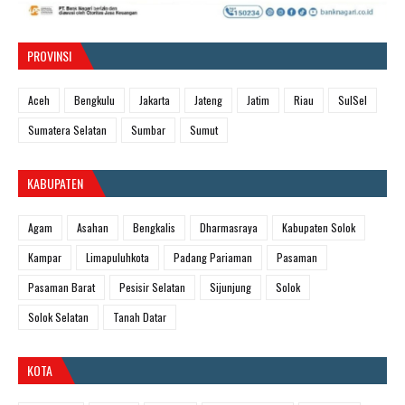
PROVINSI
Aceh
Bengkulu
Jakarta
Jateng
Jatim
Riau
SulSel
Sumatera Selatan
Sumbar
Sumut
KABUPATEN
Agam
Asahan
Bengkalis
Dharmasraya
Kabupaten Solok
Kampar
Limapuluhkota
Padang Pariaman
Pasaman
Pasaman Barat
Pesisir Selatan
Sijunjung
Solok
Solok Selatan
Tanah Datar
KOTA