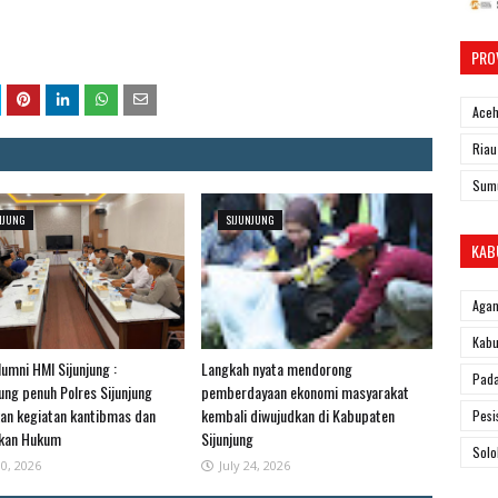
PRO
Ace
Riau
Sum
NJUNG
SIJUNJUNG
KAB
Aga
Kabu
umni HMI Sijunjung :
Langkah nyata mendorong
Pad
ng penuh Polres Sijunjung
pemberdayaan ekonomi masyarakat
an kegiatan kantibmas dan
kembali diwujudkan di Kabupaten
Pesi
akan Hukum
Sijunjung
Solo
30, 2026
July 24, 2026