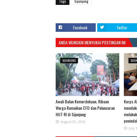
Tags
Sijunjung
Facebook
Twitter
ANDA MUNGKIN MENYUKAI POSTINGAN INI
SIJUNJUNG
SIJU
Awali Bulan Kemerdekaan, Ribuan
Korps Al
Warga Ramaikan CFD dan Peluncuran
menduku
HUT RI di Sijunjung
melakuk
penind
August 03, 2026
July 