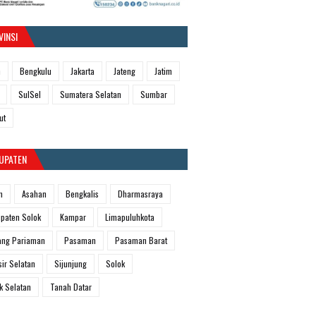
VINSI
h
Bengkulu
Jakarta
Jateng
Jatim
SulSel
Sumatera Selatan
Sumbar
ut
UPATEN
m
Asahan
Bengkalis
Dharmasraya
paten Solok
Kampar
Limapuluhkota
ang Pariaman
Pasaman
Pasaman Barat
sir Selatan
Sijunjung
Solok
k Selatan
Tanah Datar