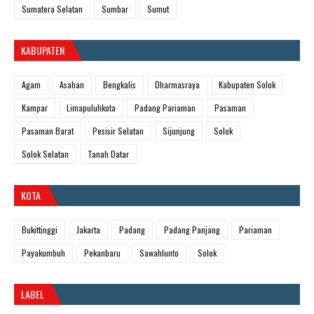
Sumatera Selatan
Sumbar
Sumut
KABUPATEN
Agam
Asahan
Bengkalis
Dharmasraya
Kabupaten Solok
Kampar
Limapuluhkota
Padang Pariaman
Pasaman
Pasaman Barat
Pesisir Selatan
Sijunjung
Solok
Solok Selatan
Tanah Datar
KOTA
Bukittinggi
Jakarta
Padang
Padang Panjang
Pariaman
Payakumbuh
Pekanbaru
Sawahlunto
Solok
LABEL