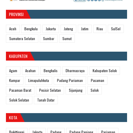
PROVINSI
Aceh
Bengkulu
Jakarta
Jateng
Jatim
Riau
SulSel
Sumatera Selatan
Sumbar
Sumut
KABUPATEN
Agam
Asahan
Bengkalis
Dharmasraya
Kabupaten Solok
Kampar
Limapuluhkota
Padang Pariaman
Pasaman
Pasaman Barat
Pesisir Selatan
Sijunjung
Solok
Solok Selatan
Tanah Datar
KOTA
Bukittinggi
Jakarta
Padang
Padang Panjang
Pariaman