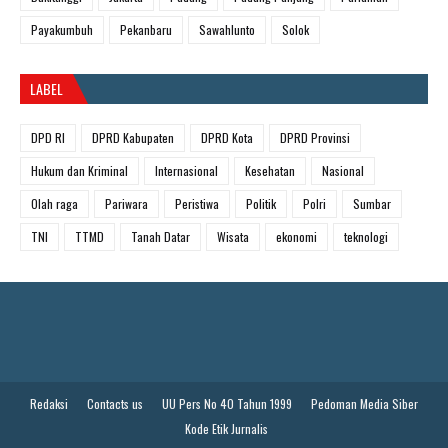
Payakumbuh
Pekanbaru
Sawahlunto
Solok
LABEL
DPD RI
DPRD Kabupaten
DPRD Kota
DPRD Provinsi
Hukum dan Kriminal
Internasional
Kesehatan
Nasional
Olah raga
Pariwara
Peristiwa
Politik
Polri
Sumbar
TNI
TTMD
Tanah Datar
Wisata
ekonomi
teknologi
Redaksi
Contacts us
UU Pers No 40 Tahun 1999
Pedoman Media Siber
Kode Etik Jurnalis