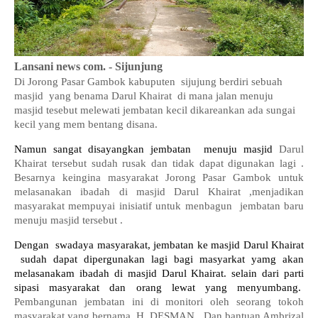
Lansani news com. - Sijunjung
Di Jorong Pasar Gambok kabuputen
sijujung berdiri sebuah
masjid
yang benama Darul Khairat
di mana jalan menuju
masjid tesebut melewati jembatan kecil dikareankan ada sungai
kecil yang mem bentang disana.
Namun sangat
disayangkan jembatan
menuju masjid
Darul
Khairat
tersebut sudah rusak dan tidak dapat digunakan lagi .
Besarnya keingina masyarakat Jorong Pasar Gambok untuk
melasanakan ibadah di masjid Darul Khairat ,menjadikan
masyarakat mempuyai inisiatif untuk menbagun
jembatan baru
menuju masjid tersebut .
Dengan
swadaya masyarakat, jembatan ke masjid Darul Khairat
sudah dapat dipergunakan lagi bagi masyarkat yamg akan
melasanakam ibadah di masjid Darul Khairat. selain dari parti
sipasi masyarakat dan orang lewat yang menyumbang.
Pembangunan jembatan ini di monitori oleh seorang tokoh
masyarakat,yang bernama, H, DESMAN. Dan bantuan Ambrizal