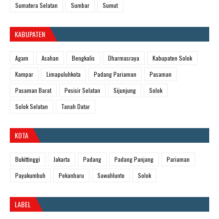
Sumatera Selatan
Sumbar
Sumut
KABUPATEN
Agam
Asahan
Bengkalis
Dharmasraya
Kabupaten Solok
Kampar
Limapuluhkota
Padang Pariaman
Pasaman
Pasaman Barat
Pesisir Selatan
Sijunjung
Solok
Solok Selatan
Tanah Datar
KOTA
Bukittinggi
Jakarta
Padang
Padang Panjang
Pariaman
Payakumbuh
Pekanbaru
Sawahlunto
Solok
LABEL