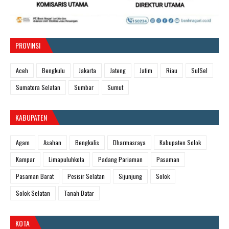
PROVINSI
Aceh
Bengkulu
Jakarta
Jateng
Jatim
Riau
SulSel
Sumatera Selatan
Sumbar
Sumut
KABUPATEN
Agam
Asahan
Bengkalis
Dharmasraya
Kabupaten Solok
Kampar
Limapuluhkota
Padang Pariaman
Pasaman
Pasaman Barat
Pesisir Selatan
Sijunjung
Solok
Solok Selatan
Tanah Datar
KOTA