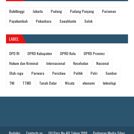
Bukittinggi
Jakarta
Padang
Padang Panjang
Pariaman
Payakumbuh
Pekanbaru
Sawahlunto
Solok
LABEL
DPD RI
DPRD Kabupaten
DPRD Kota
DPRD Provinsi
Hukum dan Kriminal
Internasional
Kesehatan
Nasional
Olah raga
Pariwara
Peristiwa
Politik
Polri
Sumbar
TNI
TTMD
Tanah Datar
Wisata
ekonomi
teknologi
Redaksi
Contacts us
UU Pers No 40 Tahun 1999
Pedoman Media Siber