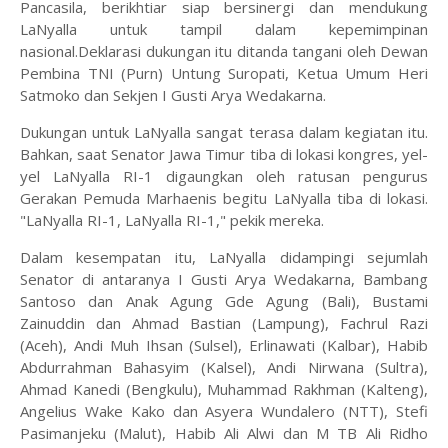
Pancasila, berikhtiar siap bersinergi dan mendukung
LaNyalla untuk tampil dalam kepemimpinan
nasional.Deklarasi dukungan itu ditanda tangani oleh Dewan
Pembina TNI (Purn) Untung Suropati, Ketua Umum Heri
Satmoko dan Sekjen I Gusti Arya Wedakarna.
Dukungan untuk LaNyalla sangat terasa dalam kegiatan itu.
Bahkan, saat Senator Jawa Timur tiba di lokasi kongres, yel-
yel LaNyalla RI-1 digaungkan oleh ratusan pengurus
Gerakan Pemuda Marhaenis begitu LaNyalla tiba di lokasi.
"LaNyalla RI-1, LaNyalla RI-1," pekik mereka.
Dalam kesempatan itu, LaNyalla didampingi sejumlah
Senator di antaranya I Gusti Arya Wedakarna, Bambang
Santoso dan Anak Agung Gde Agung (Bali), Bustami
Zainuddin dan Ahmad Bastian (Lampung), Fachrul Razi
(Aceh), Andi Muh Ihsan (Sulsel), Erlinawati (Kalbar), Habib
Abdurrahman Bahasyim (Kalsel), Andi Nirwana (Sultra),
Ahmad Kanedi (Bengkulu), Muhammad Rakhman (Kalteng),
Angelius Wake Kako dan Asyera Wundalero (NTT), Stefi
Pasimanjeku (Malut), Habib Ali Alwi dan M TB Ali Ridho