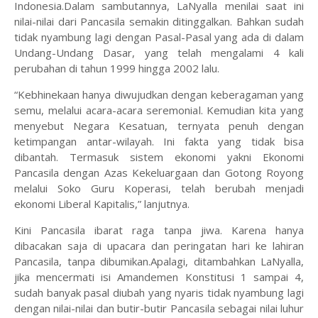
Indonesia.Dalam sambutannya, LaNyalla menilai saat ini
nilai-nilai dari Pancasila semakin ditinggalkan. Bahkan sudah
tidak nyambung lagi dengan Pasal-Pasal yang ada di dalam
Undang-Undang Dasar, yang telah mengalami 4 kali
perubahan di tahun 1999 hingga 2002 lalu.
“Kebhinekaan hanya diwujudkan dengan keberagaman yang
semu, melalui acara-acara seremonial. Kemudian kita yang
menyebut Negara Kesatuan, ternyata penuh dengan
ketimpangan antar-wilayah. Ini fakta yang tidak bisa
dibantah. Termasuk sistem ekonomi yakni Ekonomi
Pancasila dengan Azas Kekeluargaan dan Gotong Royong
melalui Soko Guru Koperasi, telah berubah menjadi
ekonomi Liberal Kapitalis,” lanjutnya.
Kini Pancasila ibarat raga tanpa jiwa. Karena hanya
dibacakan saja di upacara dan peringatan hari ke lahiran
Pancasila, tanpa dibumikan.Apalagi, ditambahkan LaNyalla,
jika mencermati isi Amandemen Konstitusi 1 sampai 4,
sudah banyak pasal diubah yang nyaris tidak nyambung lagi
dengan nilai-nilai dan butir-butir Pancasila sebagai nilai luhur