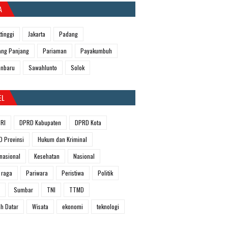
A
ttinggi
Jakarta
Padang
ng Panjang
Pariaman
Payakumbuh
anbaru
Sawahlunto
Solok
EL
RI
DPRD Kabupaten
DPRD Kota
 Provinsi
Hukum dan Kriminal
rnasional
Kesehatan
Nasional
 raga
Pariwara
Peristiwa
Politik
Sumbar
TNI
TTMD
h Datar
Wisata
ekonomi
teknologi