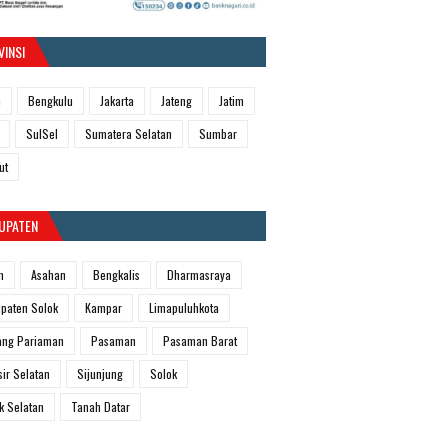
VINSI
h
Bengkulu
Jakarta
Jateng
Jatim
SulSel
Sumatera Selatan
Sumbar
ut
UPATEN
m
Asahan
Bengkalis
Dharmasraya
paten Solok
Kampar
Limapuluhkota
ang Pariaman
Pasaman
Pasaman Barat
sir Selatan
Sijunjung
Solok
k Selatan
Tanah Datar