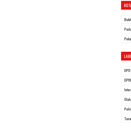
KOT
Buki
Pada
Pek
LAB
DPD 
DPRD
Inte
Olah
Polri
Tana