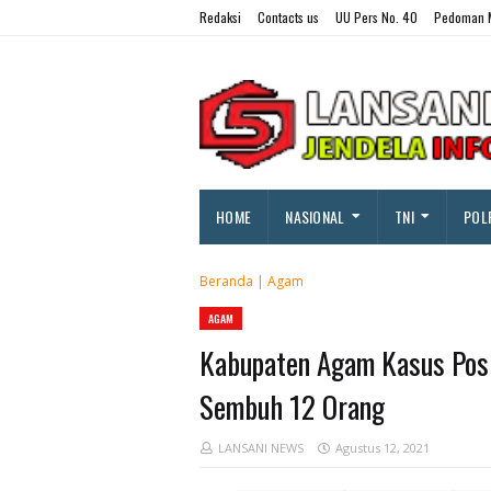
Redaksi
Contacts us
UU Pers No. 40
Pedoman M
HOME
NASIONAL
TNI
POL
Beranda
|
Agam
AGAM
Kabupaten Agam Kasus Posi
Sembuh 12 Orang
LANSANI NEWS
Agustus 12, 2021