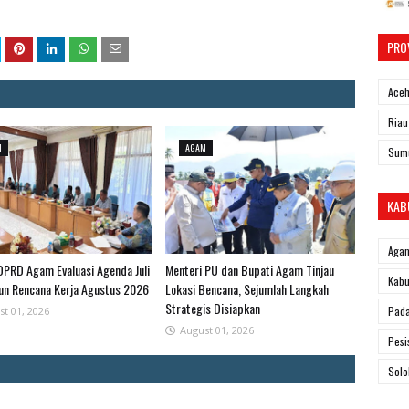
PRO
Ace
Riau
M
AGAM
Sum
KAB
Aga
PRD Agam Evaluasi Agenda Juli
Menteri PU dan Bupati Agam Tinjau
Kabu
un Rencana Kerja Agustus 2026
Lokasi Bencana, Sejumlah Langkah
Strategis Disiapkan
Pad
st 01, 2026
August 01, 2026
Pesi
Solo