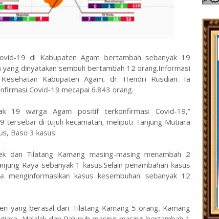
f Covid-19 di Kabupaten Agam bertambah sebanyak 19
n yang dinyatakan sembuh bertambah 12 orang.Informasi
 Kesehatan Kabupaten Agam, dr. Hendri Rusdian. Ia
nfirmasi Covid-19 mecapai 6.843 orang.
yak 19 warga Agam positif terkonfirmasi Covid-19,”
9 tersebar di tujuh kecamatan, meliputi Tanjung Mutiara
us, Baso 3 kasus.
ek dan Tilatang Kamang masing-masing menambah 2
Tanjung Raya sebanyak 1 kasus.Selain penambahan kasus
juga menginformasikan kasus kesembuhan sebanyak 12
n yang berasal dari Tilatang Kamang 5 orang, Kamang
tiara, Malalak dan Palupuh masing-masing bertambah 1