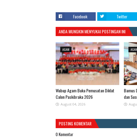
Facebook
Twitter
ANDA MUNGKIN MENYUKAI POSTINGAN INI
AGAM
AGA
Wabup Agam Buka Pemusatan Diklat
Bamus D
Calon Paskibraka 2026
dan Sus
August 04, 2026
Augu
POSTING KOMENTAR
0 Komentar