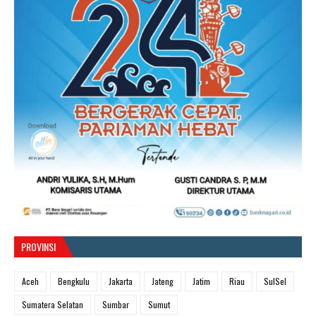
PROVINSI
Aceh
Bengkulu
Jakarta
Jateng
Jatim
Riau
SulSel
Sumatera Selatan
Sumbar
Sumut