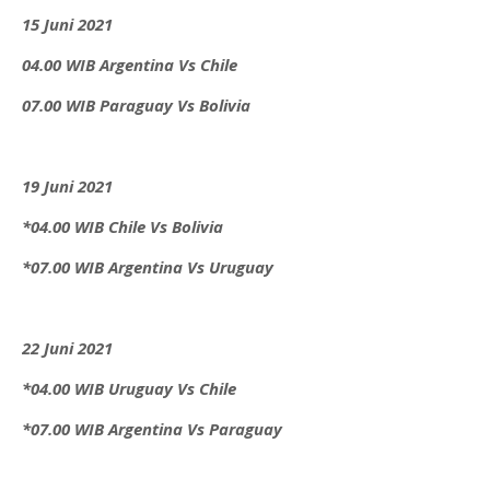
15 Juni 2021
04.00 WIB Argentina Vs Chile
07.00 WIB Paraguay Vs Bolivia
19 Juni 2021
*04.00 WIB Chile Vs Bolivia
*07.00 WIB Argentina Vs Uruguay
22 Juni 2021
*04.00 WIB Uruguay Vs Chile
*07.00 WIB Argentina Vs Paraguay