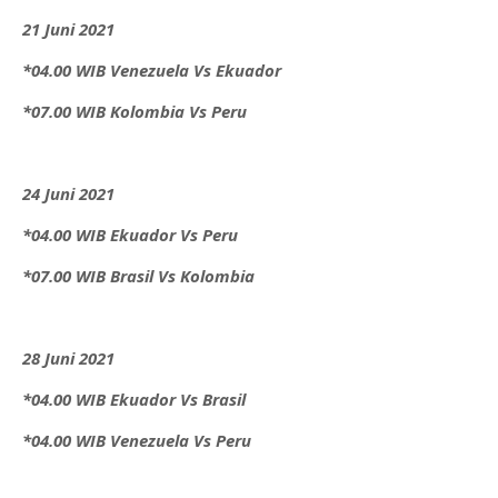
21 Juni 2021
*04.00 WIB Venezuela Vs Ekuador
*07.00 WIB Kolombia Vs Peru
24 Juni 2021
*04.00 WIB Ekuador Vs Peru
*07.00 WIB Brasil Vs Kolombia
28 Juni 2021
*04.00 WIB Ekuador Vs Brasil
*04.00 WIB Venezuela Vs Peru