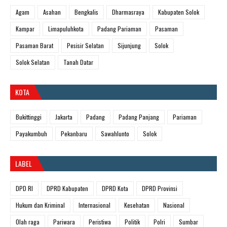
Agam
Asahan
Bengkalis
Dharmasraya
Kabupaten Solok
Kampar
Limapuluhkota
Padang Pariaman
Pasaman
Pasaman Barat
Pesisir Selatan
Sijunjung
Solok
Solok Selatan
Tanah Datar
KOTA
Bukittinggi
Jakarta
Padang
Padang Panjang
Pariaman
Payakumbuh
Pekanbaru
Sawahlunto
Solok
LABEL
DPD RI
DPRD Kabupaten
DPRD Kota
DPRD Provinsi
Hukum dan Kriminal
Internasional
Kesehatan
Nasional
Olah raga
Pariwara
Peristiwa
Politik
Polri
Sumbar