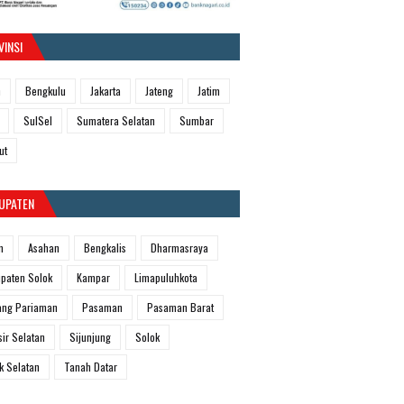
VINSI
h
Bengkulu
Jakarta
Jateng
Jatim
SulSel
Sumatera Selatan
Sumbar
ut
UPATEN
m
Asahan
Bengkalis
Dharmasraya
paten Solok
Kampar
Limapuluhkota
ang Pariaman
Pasaman
Pasaman Barat
sir Selatan
Sijunjung
Solok
k Selatan
Tanah Datar