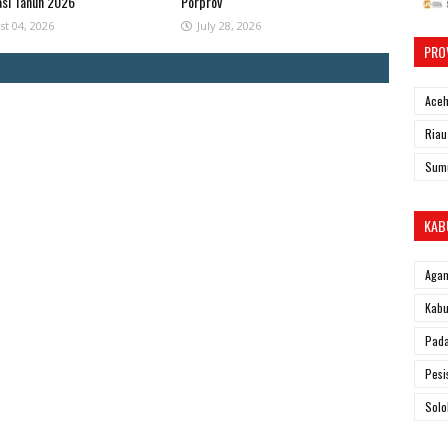
asi Tahun 2026
Porprov
st 04, 2026
July 28, 2026
PRO
Ace
Riau
Sum
KAB
Aga
Kabu
Pad
Pesi
Solo