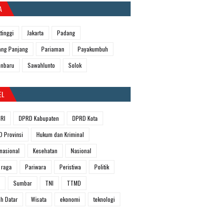
A
ttinggi
Jakarta
Padang
ng Panjang
Pariaman
Payakumbuh
anbaru
Sawahlunto
Solok
EL
RI
DPRD Kabupaten
DPRD Kota
 Provinsi
Hukum dan Kriminal
rnasional
Kesehatan
Nasional
 raga
Pariwara
Peristiwa
Politik
Sumbar
TNI
TTMD
h Datar
Wisata
ekonomi
teknologi