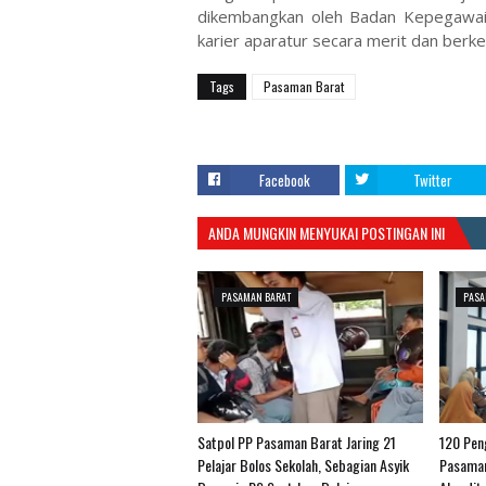
dikembangkan oleh Badan Kepegawa
karier aparatur secara merit dan berkel
Tags
Pasaman Barat
Facebook
Twitter
ANDA MUNGKIN MENYUKAI POSTINGAN INI
PASAMAN BARAT
PASA
Satpol PP Pasaman Barat Jaring 21
120 Pen
Pelajar Bolos Sekolah, Sebagian Asyik
Pasaman 