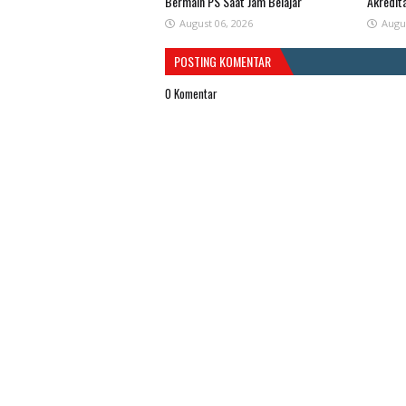
Bermain PS Saat Jam Belajar
Akredit
August 06, 2026
Augu
POSTING KOMENTAR
0 Komentar