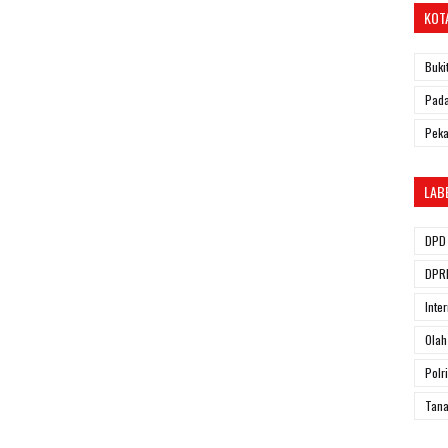
KOT
Buki
Pada
Pek
LAB
DPD 
DPRD
Inte
Olah
Polri
Tana