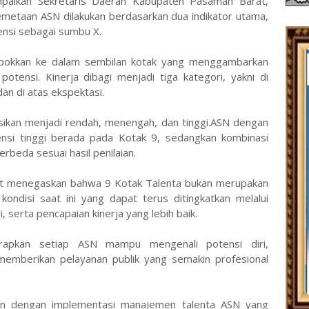
sampaikan Sekretaris Daerah Kabupaten Pasaman Barat,
emetaan ASN dilakukan berdasarkan dua indikator utama,
ensi sebagai sumbu X.
mpokkan ke dalam sembilan kotak yang menggambarkan
potensi. Kinerja dibagi menjadi tiga kategori, yakni di
an di atas ekspektasi.
kasikan menjadi rendah, menengah, dan tinggi.ASN dengan
tensi tinggi berada pada Kotak 9, sedangkan kombinasi
rbeda sesuai hasil penilaian.
t menegaskan bahwa 9 Kotak Talenta bukan merupakan
ondisi saat ini yang dapat terus ditingkatkan melalui
serta pencapaian kinerja yang lebih baik.
harapkan setiap ASN mampu mengenali potensi diri,
mberikan pelayanan publik yang semakin profesional
lan dengan implementasi manajemen talenta ASN yang