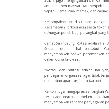
​Zulkifli juga mengingatkan bahwa mem
antar-elemen masyarakat menjadi kunci 
Sapilin (ulama, ninik mamak, dan cadia
​Kekompakan ini dibuktikan dengan
Kecamatan (Forkopimca) serta tokoh 
dukungan penuh bagi perangkat yang ba
​Camat Salimpaung: Rotasi adalah Hal B
​Senada dengan hal tersebut, Ca
menyampaikan bahwa perombakan stru
dalam dunia birokrasi.
​"Rotasi dan mutasi adalah hal yan
penyegaran organisasi agar tidak terj
dari setiap aparatur," kata Kartoni.
​Kartoni juga mengapresiasi langkah Wa
tertib administrasi. Sebelum kebijakan
menyampaikan rencana penyegaran per