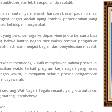
publik berjalan lebih responsif dan solutif.
 dalam sambutannya menaruh harapan besar pada formasi
ngkat nagari adalah ujung tombak pemerintahan yang
nadi kehidupan masyarakat.
 yang baru, semoga ke depan kinerja kita bersama bisa
ingat bahwa kantor nagari merupakan tempat pengaduan
alah hadir dan menjadi bagian dari penyelesaian masalah
terkesan mendadak, Zulkifli menjelaskan bahwa proses ini
esakan waktu terkait program kerja nagari yang harus
engan waktu, ia menjamin seluruh proses pengambilan
s musyawarah.
i seorang Wali Nagari. Segala sesuatu yang kita putuskan
ng matang," tambahnya.
okoh