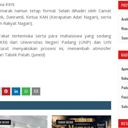
swa KKN
PRO
emarak namun tetap formal. Selain dihadiri oleh Camat
ek, Danramil, Ketua KAN (Kerapatan Adat Nagari), serta
Ace
 Rakyat Nagari).
Riau
yarakat terkemuka serta para mahasiswa yang sedang
Sum
KKN) dari Universitas Negeri Padang (UNP) dan UIN
urut menyaksikan prosesi ini, menambah atmosfer
KAB
i Tabek Patah. (Juned)
Aga
Kabu
Pad
Pesi
Solo
H DATAR
TANAH DATAR
KOT