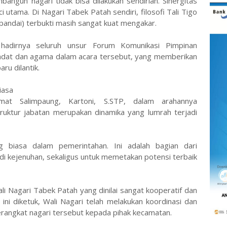
bangun nagari tidak bisa dilakukan sendirian. Sinergitas
utama. Di Nagari Tabek Patah sendiri, filosofi Tali Tigo
k pandai) terbukti masih sangat kuat mengakar.
 hadirnya seluruh unsur Forum Komunikasi Pimpinan
adat dan agama dalam acara tersebut, yang memberikan
ru dilantik.
iasa
mat Salimpaung, Kartoni, S.STP, dalam arahannya
ktur jabatan merupakan dinamika yang lumrah terjadi
g biasa dalam pemerintahan. Ini adalah bagian dari
adi kejenuhan, sekaligus untuk memetakan potensi terbaik
li Nagari Tabek Patah yang dinilai sangat kooperatif dan
 ini diketuk, Wali Nagari telah melakukan koordinasi dan
angkat nagari tersebut kepada pihak kecamatan.