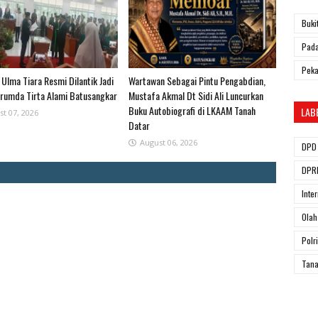
Buki
Pada
Pek
ki Ulma Tiara Resmi Dilantik Jadi
Wartawan Sebagai Pintu Pengabdian,
erumda Tirta Alami Batusangkar
Mustafa Akmal Dt Sidi Ali Luncurkan
Buku Autobiografi di LKAAM Tanah
LAB
st 07, 2026
Datar
August 06, 2026
DPD 
DPRD
Inte
Olah
Polri
Tana