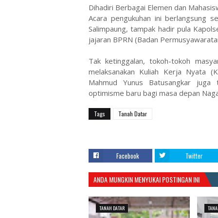
​Dihadiri Berbagai Elemen dan Mahasi
​Acara pengukuhan ini berlangsung s
Salimpaung, tampak hadir pula Kapols
jajaran BPRN (Badan Permusyawaratan
​Tak ketinggalan, tokoh-tokoh mas
melaksanakan Kuliah Kerja Nyata (
Mahmud Yunus Batusangkar juga t
optimisme baru bagi masa depan Nagar
Tags
Tanah Datar
Facebook
Twitter
ANDA MUNGKIN MENYUKAI POSTINGAN INI
TANAH DATAR
TANA