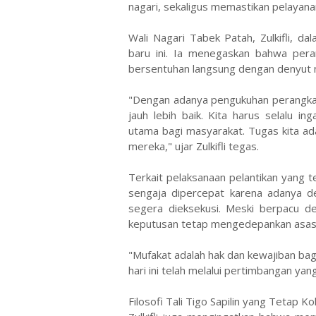
nagari, sekaligus memastikan pelayanan 
​Wali Nagari Tabek Patah, Zulkifli,
baru ini. Ia menegaskan bahwa pera
bersentuhan langsung dengan denyut 
​"Dengan adanya pengukuhan perangkat
jauh lebih baik. Kita harus selalu 
utama bagi masyarakat. Tugas kita ad
mereka," ujar Zulkifli tegas.
​Terkait pelaksanaan pelantikan yang 
sengaja dipercepat karena adanya d
segera dieksekusi. Meski berpacu d
keputusan tetap mengedepankan asa
​"Mufakat adalah hak dan kewajiban bag
hari ini telah melalui pertimbangan ya
​Filosofi Tali Tigo Sapilin yang Tetap K