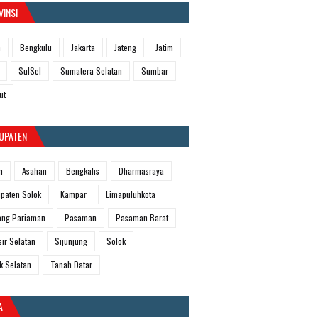
VINSI
h
Bengkulu
Jakarta
Jateng
Jatim
SulSel
Sumatera Selatan
Sumbar
ut
UPATEN
m
Asahan
Bengkalis
Dharmasraya
paten Solok
Kampar
Limapuluhkota
ang Pariaman
Pasaman
Pasaman Barat
sir Selatan
Sijunjung
Solok
k Selatan
Tanah Datar
A