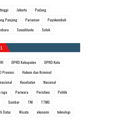
ttinggi
Jakarta
Padang
ng Panjang
Pariaman
Payakumbuh
anbaru
Sawahlunto
Solok
EL
RI
DPRD Kabupaten
DPRD Kota
 Provinsi
Hukum dan Kriminal
rnasional
Kesehatan
Nasional
 raga
Pariwara
Peristiwa
Politik
Sumbar
TNI
TTMD
h Datar
Wisata
ekonomi
teknologi