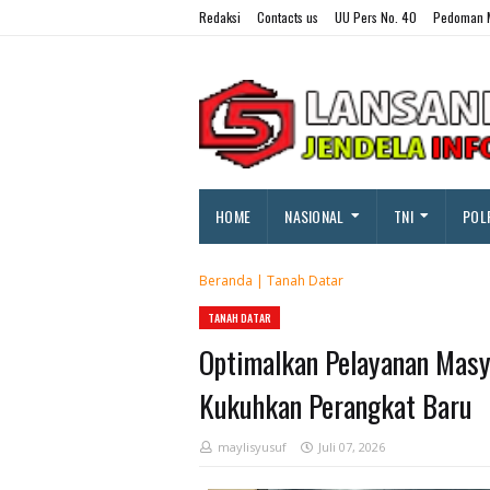
Redaksi
Contacts us
UU Pers No. 40
Pedoman M
HOME
NASIONAL
TNI
POL
Beranda
|
Tanah Datar
TANAH DATAR
Optimalkan Pelayanan Masy
Kukuhkan Perangkat Baru
maylisyusuf
Juli 07, 2026