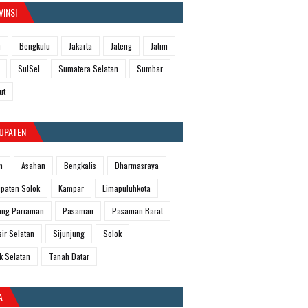
VINSI
h
Bengkulu
Jakarta
Jateng
Jatim
SulSel
Sumatera Selatan
Sumbar
ut
UPATEN
m
Asahan
Bengkalis
Dharmasraya
paten Solok
Kampar
Limapuluhkota
ang Pariaman
Pasaman
Pasaman Barat
sir Selatan
Sijunjung
Solok
k Selatan
Tanah Datar
A