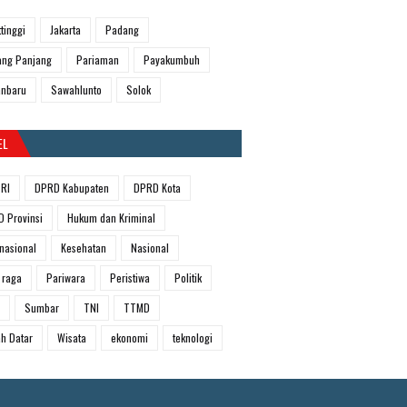
ttinggi
Jakarta
Padang
ng Panjang
Pariaman
Payakumbuh
anbaru
Sawahlunto
Solok
EL
RI
DPRD Kabupaten
DPRD Kota
 Provinsi
Hukum dan Kriminal
rnasional
Kesehatan
Nasional
 raga
Pariwara
Peristiwa
Politik
Sumbar
TNI
TTMD
h Datar
Wisata
ekonomi
teknologi