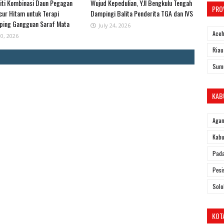
iti Kombinasi Daun Pegagan
Wujud Kepedulian, YJI Bengkulu Tengah
PRO
cur Hitam untuk Terapi
Dampingi Balita Penderita TGA dan IVS
ing Gangguan Saraf Mata
July 24, 2026
Ace
30, 2026
Riau
Sum
KAB
Aga
Kabu
Pad
Pesi
Solo
KOT