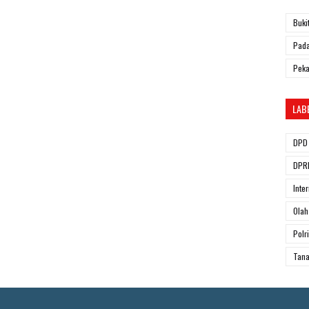
Buki
Pada
Pek
LAB
DPD 
DPRD
Inte
Olah
Polri
Tana