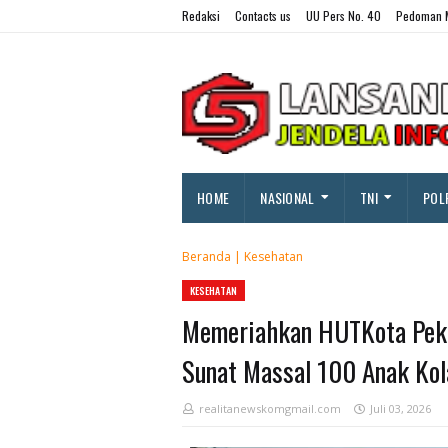
Redaksi
Contacts us
UU Pers No. 40
Pedoman M
HOME
NASIONAL
TNI
POL
Beranda
|
Kesehatan
KESEHATAN
Memeriahkan HUTKota Peka
Sunat Massal 100 Anak Kol
realitanewskomgmail.com
Juli 03, 2026