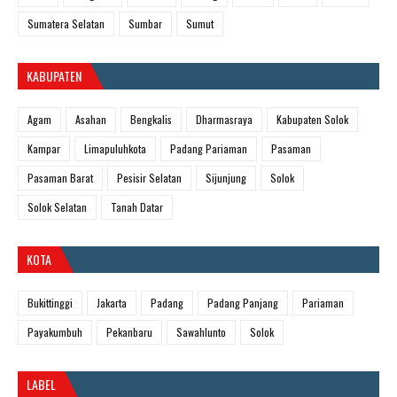
Sumatera Selatan
Sumbar
Sumut
KABUPATEN
Agam
Asahan
Bengkalis
Dharmasraya
Kabupaten Solok
Kampar
Limapuluhkota
Padang Pariaman
Pasaman
Pasaman Barat
Pesisir Selatan
Sijunjung
Solok
Solok Selatan
Tanah Datar
KOTA
Bukittinggi
Jakarta
Padang
Padang Panjang
Pariaman
Payakumbuh
Pekanbaru
Sawahlunto
Solok
LABEL