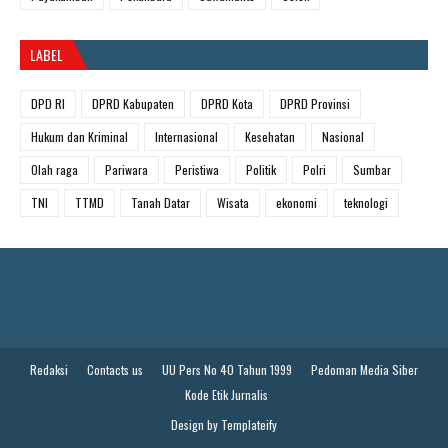
LABEL
DPD RI
DPRD Kabupaten
DPRD Kota
DPRD Provinsi
Hukum dan Kriminal
Internasional
Kesehatan
Nasional
Olah raga
Pariwara
Peristiwa
Politik
Polri
Sumbar
TNI
TTMD
Tanah Datar
Wisata
ekonomi
teknologi
Redaksi
Contacts us
UU Pers No 40 Tahun 1999
Pedoman Media Siber
Kode Etik Jurnalis
Design by
Templateify