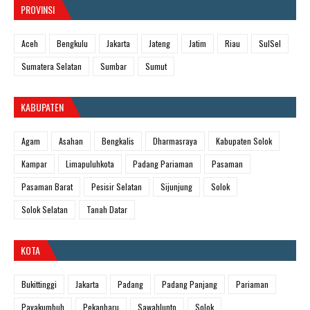
PROVINSI
Aceh
Bengkulu
Jakarta
Jateng
Jatim
Riau
SulSel
Sumatera Selatan
Sumbar
Sumut
KABUPATEN
Agam
Asahan
Bengkalis
Dharmasraya
Kabupaten Solok
Kampar
Limapuluhkota
Padang Pariaman
Pasaman
Pasaman Barat
Pesisir Selatan
Sijunjung
Solok
Solok Selatan
Tanah Datar
KOTA
Bukittinggi
Jakarta
Padang
Padang Panjang
Pariaman
Payakumbuh
Pekanbaru
Sawahlunto
Solok