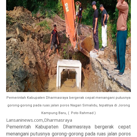
Pemerintah Kabupaten Dharmasraya bergerak cepat menangani putusnya
gorong-gorong pada ruas jalan poros Nagari Simalidu, tepatnya di Jorong
Kampung Baru, ( Poto Rahmad )
Lansaninews.com,Dharmasraya
Pemerintah Kabupaten Dharmasraya bergerak cepat
menangani putusnya gorong-gorong pada ruas jalan poros