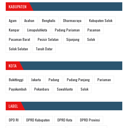
KABUPATEN
Agam
Asahan
Bengkalis
Dharmasraya
Kabupaten Solok
Kampar
Limapuluhkota
Padang Pariaman
Pasaman
Pasaman Barat
Pesisir Selatan
Sijunjung
Solok
Solok Selatan
Tanah Datar
KOTA
Bukittinggi
Jakarta
Padang
Padang Panjang
Pariaman
Payakumbuh
Pekanbaru
Sawahlunto
Solok
LABEL
DPD RI
DPRD Kabupaten
DPRD Kota
DPRD Provinsi