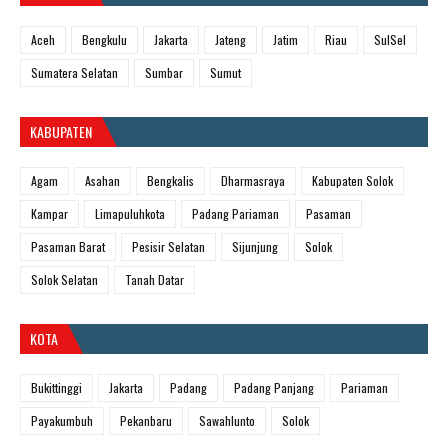
Aceh
Bengkulu
Jakarta
Jateng
Jatim
Riau
SulSel
Sumatera Selatan
Sumbar
Sumut
KABUPATEN
Agam
Asahan
Bengkalis
Dharmasraya
Kabupaten Solok
Kampar
Limapuluhkota
Padang Pariaman
Pasaman
Pasaman Barat
Pesisir Selatan
Sijunjung
Solok
Solok Selatan
Tanah Datar
KOTA
Bukittinggi
Jakarta
Padang
Padang Panjang
Pariaman
Payakumbuh
Pekanbaru
Sawahlunto
Solok