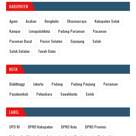
KABUPATEN
Agam
Asahan
Bengkalis
Dharmasraya
Kabupaten Solok
Kampar
Limapuluhkota
Padang Pariaman
Pasaman
Pasaman Barat
Pesisir Selatan
Sijunjung
Solok
Solok Selatan
Tanah Datar
KOTA
Bukittinggi
Jakarta
Padang
Padang Panjang
Pariaman
Payakumbuh
Pekanbaru
Sawahlunto
Solok
LABEL
DPD RI
DPRD Kabupaten
DPRD Kota
DPRD Provinsi