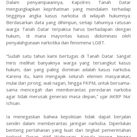
​Dalam penyampaiannya, Kapolres Tanah Datar
mengungkapkan keprihatinan yang mendalam terhadap
tingginya angka kasus narkoba di wilayah hukumnya.
Berdasarkan data yang dihimpun, setiap tahunnya ratusan
warga Tanah Datar terpaksa harus berhadapan dengan
hukum, di mana mayoritas kasus didominasi oleh
penyalahgunaan narkotika dan fenomena LGBT.
​“Sudah satu tahun kami bertugas di Tanah Datar. Sangat
miris melihat banyaknya warga yang tersangkut kasus
hukum, dan yang paling dominan adalah kasus narkoba.
Karena itu, kami mengajak seluruh elemen masyarakat,
mulai dari jorong, wali nagari, hingga FKPM, untuk bersama-
sama mencegah dan memberantas peredaran narkoba
agar tidak merusak generasi masa depan,” ujar AKBP Nur
Ichsan.
​Ia menegaskan bahwa kepolisian tidak dapat berjalan
sendiri dalam memberantas jaringan narkoba. Diperlukan
benteng pertahanan yang kuat dari tingkat pemerintahan
terkecil. Peran aktif Walinagari, Kepala Jorong, hingga