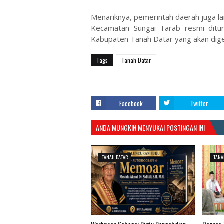
Menariknya, pemerintah daerah juga l
​Kecamatan Sungai Tarab resmi ditu
Kabupaten Tanah Datar yang akan dig
Tags
Tanah Datar
Facebook
Twitter
ANDA MUNGKIN MENYUKAI POSTINGAN INI
TANAH DATAR
TANA