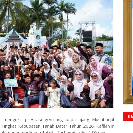
TOT
s mengukir prestasi gemilang pada ajang Musabaqah
3 Tingkat Kabupaten Tanah Datar Tahun 2026. Kafilah ini
h mengumpulkan total nilai tertinggi, yakni 180 poin.