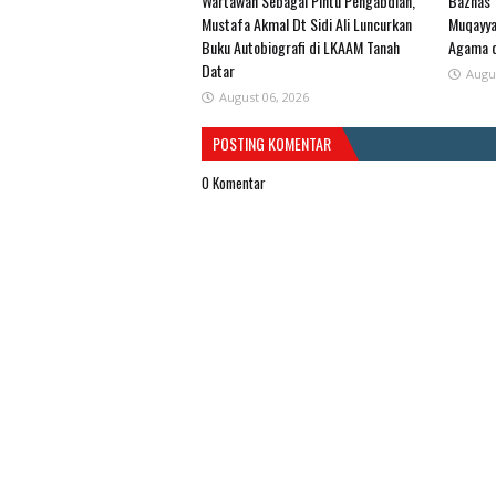
Wartawan Sebagai Pintu Pengabdian,
Baznas 
Mustafa Akmal Dt Sidi Ali Luncurkan
Muqayya
Buku Autobiografi di LKAAM Tanah
Agama 
Datar
Augu
August 06, 2026
POSTING KOMENTAR
0 Komentar