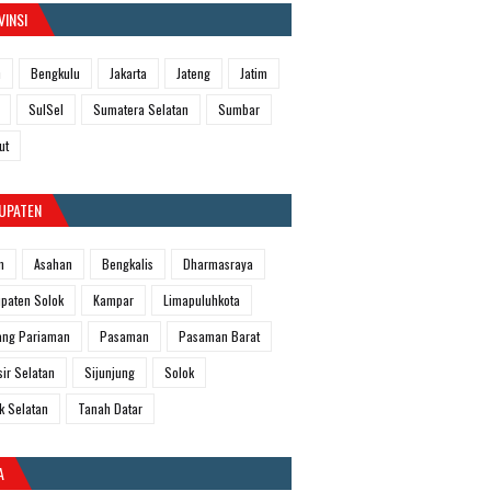
VINSI
h
Bengkulu
Jakarta
Jateng
Jatim
SulSel
Sumatera Selatan
Sumbar
ut
UPATEN
m
Asahan
Bengkalis
Dharmasraya
paten Solok
Kampar
Limapuluhkota
ang Pariaman
Pasaman
Pasaman Barat
sir Selatan
Sijunjung
Solok
k Selatan
Tanah Datar
A