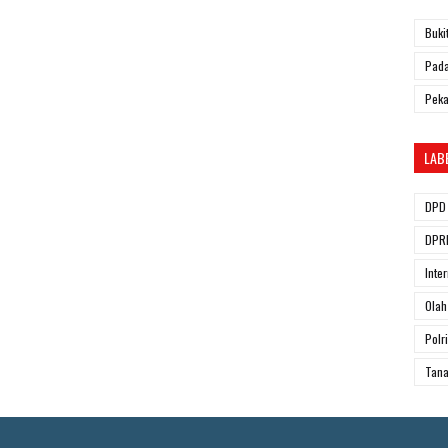
Buki
Pada
Pek
LAB
DPD 
DPRD
Inte
Olah
Polri
Tana