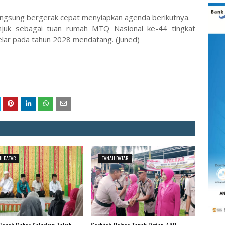
angsung bergerak cepat menyiapkan agenda berikutnya.
njuk sebagai tuan rumah MTQ Nasional ke-44 tingkat
elar pada tahun 2028 mendatang. (Juned)
H DATAR
TANAH DATAR