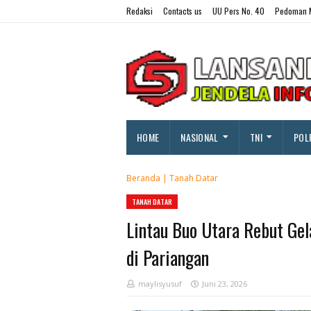
Redaksi
Contacts us
UU Pers No. 40
Pedoman M
HOME
NASIONAL
TNI
POL
Beranda
|
Tanah Datar
TANAH DATAR
Lintau Buo Utara Rebut Ge
di Pariangan
maylisyusuf
Juni 23, 2026