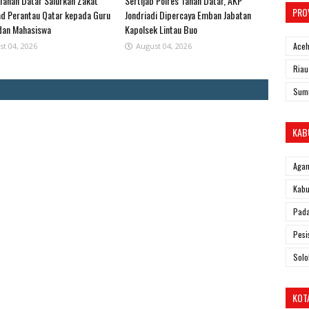
Tanah Datar Salurkan Zakat
Sertijab Polres Tanah Datar, AKP
PRO
d Perantau Qatar kepada Guru
Jondriadi Dipercaya Emban Jabatan
dan Mahasiswa
Kapolsek Lintau Buo
Ace
st 04, 2026
August 04, 2026
Riau
Sum
KAB
Aga
Kabu
Pad
Pesi
Solo
KOT