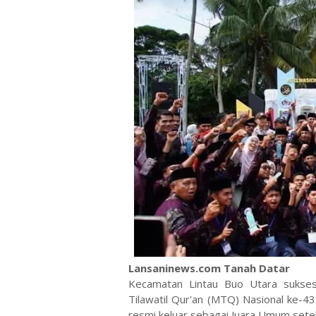
Lansaninews.com Tanah Datar
Kecamatan Lintau Buo Utara sukse
Tilawatil Qur'an (MTQ) Nasional ke-4
resmi keluar sebagai Juara Umum setela