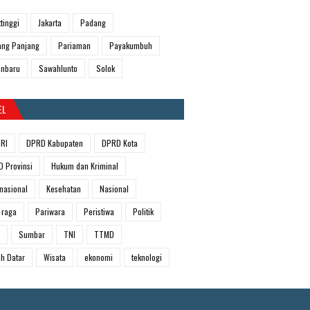
ttinggi
Jakarta
Padang
ng Panjang
Pariaman
Payakumbuh
anbaru
Sawahlunto
Solok
EL
RI
DPRD Kabupaten
DPRD Kota
 Provinsi
Hukum dan Kriminal
rnasional
Kesehatan
Nasional
 raga
Pariwara
Peristiwa
Politik
Sumbar
TNI
TTMD
h Datar
Wisata
ekonomi
teknologi