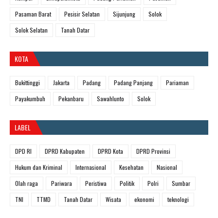
Pasaman Barat
Pesisir Selatan
Sijunjung
Solok
Solok Selatan
Tanah Datar
KOTA
Bukittinggi
Jakarta
Padang
Padang Panjang
Pariaman
Payakumbuh
Pekanbaru
Sawahlunto
Solok
LABEL
DPD RI
DPRD Kabupaten
DPRD Kota
DPRD Provinsi
Hukum dan Kriminal
Internasional
Kesehatan
Nasional
Olah raga
Pariwara
Peristiwa
Politik
Polri
Sumbar
TNI
TTMD
Tanah Datar
Wisata
ekonomi
teknologi