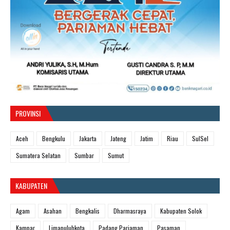
PROVINSI
Aceh
Bengkulu
Jakarta
Jateng
Jatim
Riau
SulSel
Sumatera Selatan
Sumbar
Sumut
KABUPATEN
Agam
Asahan
Bengkalis
Dharmasraya
Kabupaten Solok
Kampar
Limapuluhkota
Padang Pariaman
Pasaman