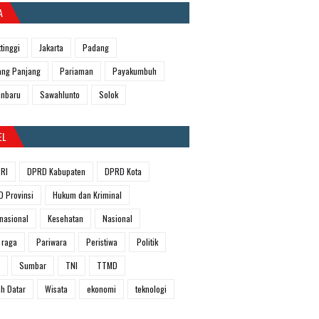
A
ttinggi
Jakarta
Padang
ng Panjang
Pariaman
Payakumbuh
anbaru
Sawahlunto
Solok
EL
RI
DPRD Kabupaten
DPRD Kota
 Provinsi
Hukum dan Kriminal
rnasional
Kesehatan
Nasional
 raga
Pariwara
Peristiwa
Politik
Sumbar
TNI
TTMD
h Datar
Wisata
ekonomi
teknologi