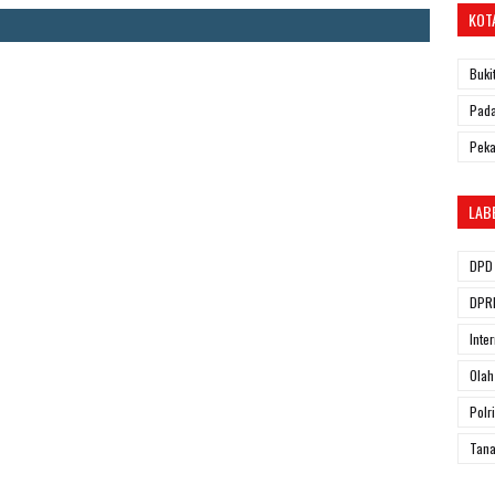
KOT
Buki
Pada
Pek
LAB
DPD 
DPRD
Inte
Olah
Polri
Tana