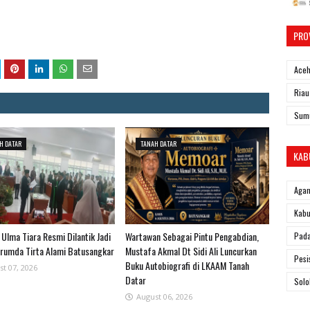
PRO
Ace
Riau
Sum
H DATAR
TANAH DATAR
KAB
Aga
Kabu
ki Ulma Tiara Resmi Dilantik Jadi
Wartawan Sebagai Pintu Pengabdian,
Pad
erumda Tirta Alami Batusangkar
Mustafa Akmal Dt Sidi Ali Luncurkan
Pesi
Buku Autobiografi di LKAAM Tanah
st 07, 2026
Datar
Solo
August 06, 2026