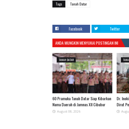
Tags
Tanah Datar
Facebook
Twitter
ANDA MUNGKIN MENYUKAI POSTINGAN INI
TANAH DATAR
TANA
60 Pramuka Tanah Datar Siap Kibarkan
​Dr. Ino
Nama Daerah di Jamnas XII Cibubur
Dirut P
August 08, 2026
Augu