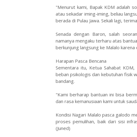
​"Menurut kami, Bapak KDM adalah s
atau sekadar iming-iming, beliau lang
berada di Pulau Jawa. Sekali lagi, terim
​Senada dengan Baron, salah seor
namanya mengaku terharu atas bantuan
berkunjung langsung ke Malalo karena d
​Harapan Pasca Bencana
​Sementara itu, Ketua Sahabat KDM, 
beban psikologis dan kebutuhan fisik w
bandang.
​"Kami berharap bantuan ini bisa ber
dan rasa kemanusiaan kami untuk saudar
​Kondisi Nagari Malalo pasca galodo 
proses pemulihan, baik dari sisi inf
(Juned)