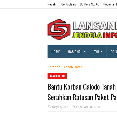
Redaksi
Contacts us
UU Pers No. 40
Pedoman M
HOME
NASIONAL
TNI
POL
Beranda
|
Tanah Datar
TANAH DATAR
Bantu Korban Galodo Tanah
Serahkan Ratusan Paket Pa
maylisyusuf
Februari 28, 2026