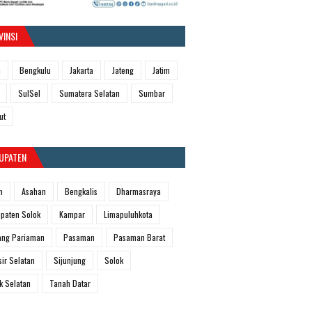
VINSI
h
Bengkulu
Jakarta
Jateng
Jatim
SulSel
Sumatera Selatan
Sumbar
ut
UPATEN
m
Asahan
Bengkalis
Dharmasraya
paten Solok
Kampar
Limapuluhkota
ang Pariaman
Pasaman
Pasaman Barat
sir Selatan
Sijunjung
Solok
k Selatan
Tanah Datar