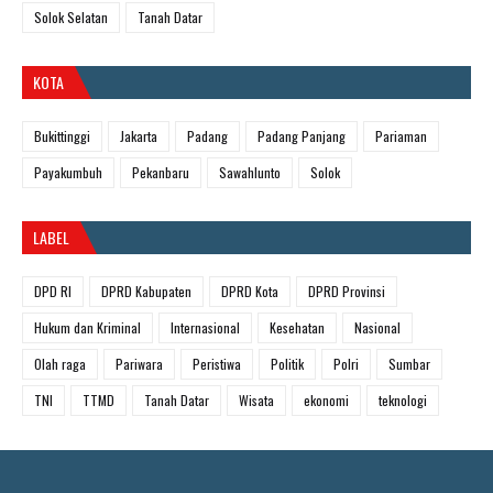
Solok Selatan
Tanah Datar
KOTA
Bukittinggi
Jakarta
Padang
Padang Panjang
Pariaman
Payakumbuh
Pekanbaru
Sawahlunto
Solok
LABEL
DPD RI
DPRD Kabupaten
DPRD Kota
DPRD Provinsi
Hukum dan Kriminal
Internasional
Kesehatan
Nasional
Olah raga
Pariwara
Peristiwa
Politik
Polri
Sumbar
TNI
TTMD
Tanah Datar
Wisata
ekonomi
teknologi