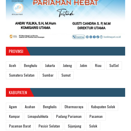
PROVINSI
Aceh
Bengkulu
Jakarta
Jateng
Jatim
Riau
SulSel
Sumatera Selatan
Sumbar
Sumut
KABUPATEN
Agam
Asahan
Bengkalis
Dharmasraya
Kabupaten Solok
Kampar
Limapuluhkota
Padang Pariaman
Pasaman
Pasaman Barat
Pesisir Selatan
Sijunjung
Solok