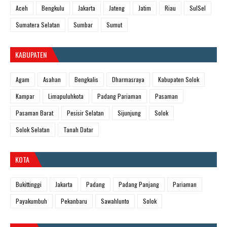
Aceh
Bengkulu
Jakarta
Jateng
Jatim
Riau
SulSel
Sumatera Selatan
Sumbar
Sumut
KABUPATEN
Agam
Asahan
Bengkalis
Dharmasraya
Kabupaten Solok
Kampar
Limapuluhkota
Padang Pariaman
Pasaman
Pasaman Barat
Pesisir Selatan
Sijunjung
Solok
Solok Selatan
Tanah Datar
KOTA
Bukittinggi
Jakarta
Padang
Padang Panjang
Pariaman
Payakumbuh
Pekanbaru
Sawahlunto
Solok