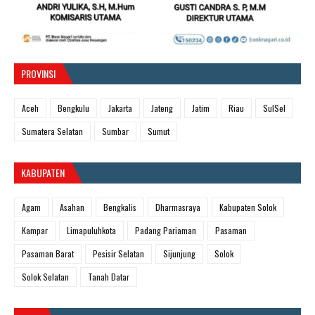
PROVINSI
Aceh
Bengkulu
Jakarta
Jateng
Jatim
Riau
SulSel
Sumatera Selatan
Sumbar
Sumut
KABUPATEN
Agam
Asahan
Bengkalis
Dharmasraya
Kabupaten Solok
Kampar
Limapuluhkota
Padang Pariaman
Pasaman
Pasaman Barat
Pesisir Selatan
Sijunjung
Solok
Solok Selatan
Tanah Datar