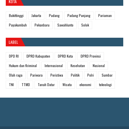
KOTA
Bukittinggi
Jakarta
Padang
Padang Panjang
Pariaman
Payakumbuh
Pekanbaru
Sawahlunto
Solok
LABEL
DPD RI
DPRD Kabupaten
DPRD Kota
DPRD Provinsi
Hukum dan Kriminal
Internasional
Kesehatan
Nasional
Olah raga
Pariwara
Peristiwa
Politik
Polri
Sumbar
TNI
TTMD
Tanah Datar
Wisata
ekonomi
teknologi