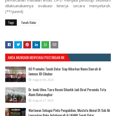
pemecahan masalah lintas OPD menjadi penutup sebelum
dilaksanakannya evaluasi kinerja secara menyeluruh.
(**/juned)
Tags
Tanah Datar
ANDA MUNGKIN MENYUKAI POSTINGAN INI
60 Pramuka Tanah Datar Siap Kibarkan Nama Daerah di
Jamnas XII Cibubur
August 08, 2026
​Dr. Inoki Ulma Tiara Resmi Dilantik Jadi Dirut Perumda Tirta
Alami Batusangkar
August 07, 2026
Wartawan Sebagai Pintu Pengabdian, Mustafa Akmal Dt Sidi Ali
Luncurkan Buku Autobiografi di LKAAM Tanah Datar