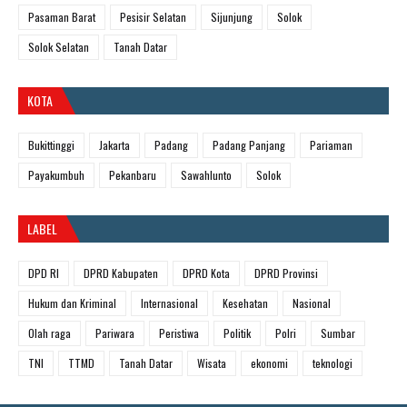
Pasaman Barat
Pesisir Selatan
Sijunjung
Solok
Solok Selatan
Tanah Datar
KOTA
Bukittinggi
Jakarta
Padang
Padang Panjang
Pariaman
Payakumbuh
Pekanbaru
Sawahlunto
Solok
LABEL
DPD RI
DPRD Kabupaten
DPRD Kota
DPRD Provinsi
Hukum dan Kriminal
Internasional
Kesehatan
Nasional
Olah raga
Pariwara
Peristiwa
Politik
Polri
Sumbar
TNI
TTMD
Tanah Datar
Wisata
ekonomi
teknologi