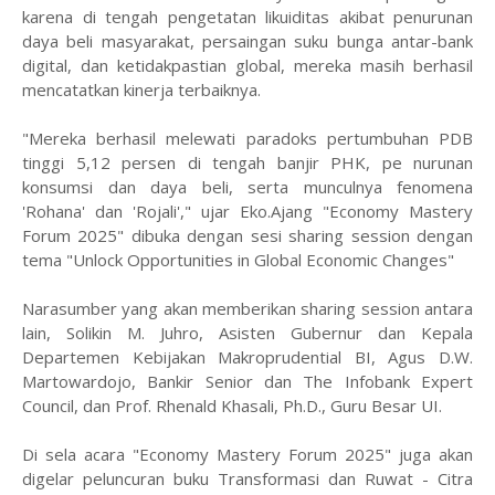
karena di tengah pengetatan likuiditas akibat penurunan
daya beli masyarakat, persaingan suku bunga antar-bank
digital, dan ketidakpastian global, mereka masih berhasil
mencatatkan kinerja terbaiknya.
"Mereka berhasil melewati paradoks pertumbuhan PDB
tinggi 5,12 persen di tengah banjir PHK, pe nurunan
konsumsi dan daya beli, serta munculnya fenomena
'Rohana' dan 'Rojali'," ujar Eko.Ajang "Economy Mastery
Forum 2025" dibuka dengan sesi sharing session dengan
tema "Unlock Opportunities in Global Economic Changes"
Narasumber yang akan memberikan sharing session antara
lain, Solikin M. Juhro, Asisten Gubernur dan Kepala
Departemen Kebijakan Makroprudential BI, Agus D.W.
Martowardojo, Bankir Senior dan The Infobank Expert
Council, dan Prof. Rhenald Khasali, Ph.D., Guru Besar UI.
Di sela acara "Economy Mastery Forum 2025" juga akan
digelar peluncuran buku Transformasi dan Ruwat - Citra