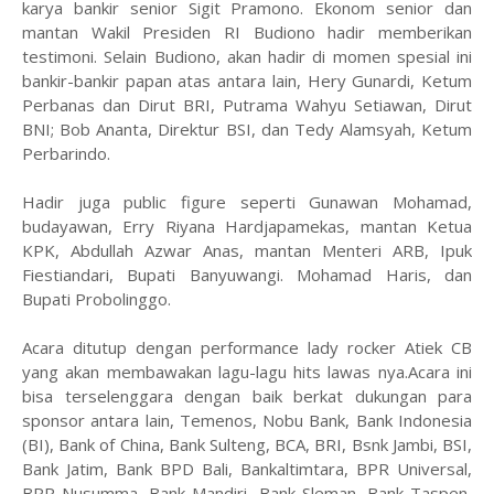
karya bankir senior Sigit Pramono. Ekonom senior dan
mantan Wakil Presiden RI Budiono hadir memberikan
testimoni. Selain Budiono, akan hadir di momen spesial ini
bankir-bankir papan atas antara lain, Hery Gunardi, Ketum
Perbanas dan Dirut BRI, Putrama Wahyu Setiawan, Dirut
BNI; Bob Ananta, Direktur BSI, dan Tedy Alamsyah, Ketum
Perbarindo.
Hadir juga public figure seperti Gunawan Mohamad,
budayawan, Erry Riyana Hardjapamekas, mantan Ketua
KPK, Abdullah Azwar Anas, mantan Menteri ARB, Ipuk
Fiestiandari, Bupati Banyuwangi. Mohamad Haris, dan
Bupati Probolinggo.
Acara ditutup dengan performance lady rocker Atiek CB
yang akan membawakan lagu-lagu hits lawas nya.Acara ini
bisa terselenggara dengan baik berkat dukungan para
sponsor antara lain, Temenos, Nobu Bank, Bank Indonesia
(BI), Bank of China, Bank Sulteng, BCA, BRI, Bsnk Jambi, BSI,
Bank Jatim, Bank BPD Bali, Bankaltimtara, BPR Universal,
BPR Nusumma, Bank Mandiri, Bank Sleman, Bank Taspen,