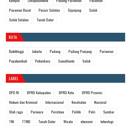
Kampar
Limapuluhkota
Padang Pariaman
Pasaman
Pasaman Barat
Pesisir Selatan
Sijunjung
Solok
Solok Selatan
Tanah Datar
KOTA
Bukittinggi
Jakarta
Padang
Padang Panjang
Pariaman
Payakumbuh
Pekanbaru
Sawahlunto
Solok
LABEL
DPD RI
DPRD Kabupaten
DPRD Kota
DPRD Provinsi
Hukum dan Kriminal
Internasional
Kesehatan
Nasional
Olah raga
Pariwara
Peristiwa
Politik
Polri
Sumbar
TNI
TTMD
Tanah Datar
Wisata
ekonomi
teknologi