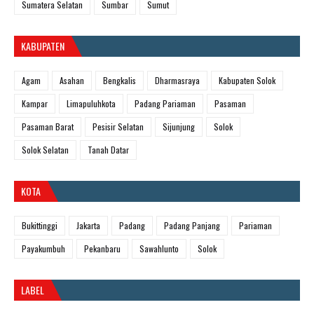
Sumatera Selatan
Sumbar
Sumut
KABUPATEN
Agam
Asahan
Bengkalis
Dharmasraya
Kabupaten Solok
Kampar
Limapuluhkota
Padang Pariaman
Pasaman
Pasaman Barat
Pesisir Selatan
Sijunjung
Solok
Solok Selatan
Tanah Datar
KOTA
Bukittinggi
Jakarta
Padang
Padang Panjang
Pariaman
Payakumbuh
Pekanbaru
Sawahlunto
Solok
LABEL