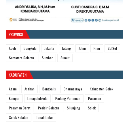
PROVINSI
Aceh
Bengkulu
Jakarta
Jateng
Jatim
Riau
SulSel
Sumatera Selatan
Sumbar
Sumut
KABUPATEN
Agam
Asahan
Bengkalis
Dharmasraya
Kabupaten Solok
Kampar
Limapuluhkota
Padang Pariaman
Pasaman
Pasaman Barat
Pesisir Selatan
Sijunjung
Solok
Solok Selatan
Tanah Datar