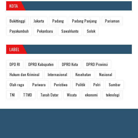
KOTA
Bukittinggi
Jakarta
Padang
Padang Panjang
Pariaman
Payakumbuh
Pekanbaru
Sawahlunto
Solok
LABEL
DPD RI
DPRD Kabupaten
DPRD Kota
DPRD Provinsi
Hukum dan Kriminal
Internasional
Kesehatan
Nasional
Olah raga
Pariwara
Peristiwa
Politik
Polri
Sumbar
TNI
TTMD
Tanah Datar
Wisata
ekonomi
teknologi