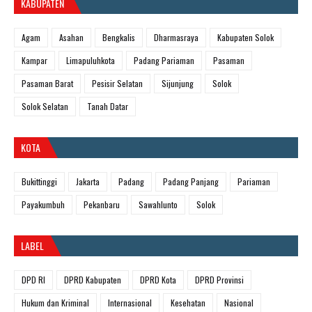
KABUPATEN
Agam
Asahan
Bengkalis
Dharmasraya
Kabupaten Solok
Kampar
Limapuluhkota
Padang Pariaman
Pasaman
Pasaman Barat
Pesisir Selatan
Sijunjung
Solok
Solok Selatan
Tanah Datar
KOTA
Bukittinggi
Jakarta
Padang
Padang Panjang
Pariaman
Payakumbuh
Pekanbaru
Sawahlunto
Solok
LABEL
DPD RI
DPRD Kabupaten
DPRD Kota
DPRD Provinsi
Hukum dan Kriminal
Internasional
Kesehatan
Nasional