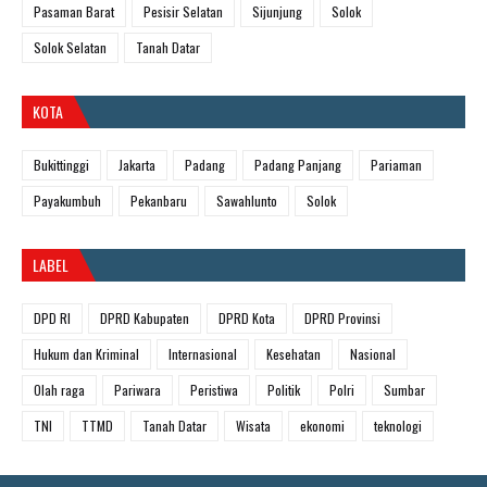
Pasaman Barat
Pesisir Selatan
Sijunjung
Solok
Solok Selatan
Tanah Datar
KOTA
Bukittinggi
Jakarta
Padang
Padang Panjang
Pariaman
Payakumbuh
Pekanbaru
Sawahlunto
Solok
LABEL
DPD RI
DPRD Kabupaten
DPRD Kota
DPRD Provinsi
Hukum dan Kriminal
Internasional
Kesehatan
Nasional
Olah raga
Pariwara
Peristiwa
Politik
Polri
Sumbar
TNI
TTMD
Tanah Datar
Wisata
ekonomi
teknologi