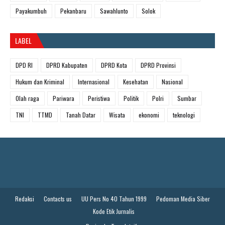
Payakumbuh
Pekanbaru
Sawahlunto
Solok
LABEL
DPD RI
DPRD Kabupaten
DPRD Kota
DPRD Provinsi
Hukum dan Kriminal
Internasional
Kesehatan
Nasional
Olah raga
Pariwara
Peristiwa
Politik
Polri
Sumbar
TNI
TTMD
Tanah Datar
Wisata
ekonomi
teknologi
Redaksi
Contacts us
UU Pers No 40 Tahun 1999
Pedoman Media Siber
Kode Etik Jurnalis