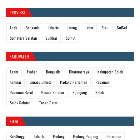
PROVINSI
Aceh
Bengkulu
Jakarta
Jateng
Jatim
Riau
SulSel
Sumatera Selatan
Sumbar
Sumut
KABUPATEN
Agam
Asahan
Bengkalis
Dharmasraya
Kabupaten Solok
Kampar
Limapuluhkota
Padang Pariaman
Pasaman
Pasaman Barat
Pesisir Selatan
Sijunjung
Solok
Solok Selatan
Tanah Datar
KOTA
Bukittinggi
Jakarta
Padang
Padang Panjang
Pariaman