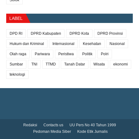
Solok
LABEL
DPD RI
DPRD Kabupaten
DPRD Kota
DPRD Provinsi
Hukum dan Kriminal
Internasional
Kesehatan
Nasional
Olah raga
Pariwara
Peristiwa
Politik
Polri
Sumbar
TNI
TTMD
Tanah Datar
Wisata
ekonomi
teknologi
Redaksi
Contacts us
UU Pers No 40 Tahun 1999
Pedoman Media Siber
Kode Etik Jurnalis