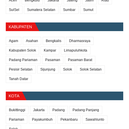
Aceh
Bengkulu
Jakarta
Jateng
Jatim
Riau
SulSel
Sumatera Selatan
Sumbar
Sumut
KABUPATEN
Agam
Asahan
Bengkalis
Dharmasraya
Kabupaten Solok
Kampar
Limapuluhkota
Padang Pariaman
Pasaman
Pasaman Barat
Pesisir Selatan
Sijunjung
Solok
Solok Selatan
Tanah Datar
KOTA
Bukittinggi
Jakarta
Padang
Padang Panjang
Pariaman
Payakumbuh
Pekanbaru
Sawahlunto