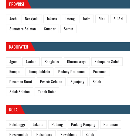
PROVINSI
Aceh
Bengkulu
Jakarta
Jateng
Jatim
Riau
SulSel
Sumatera Selatan
Sumbar
Sumut
KABUPATEN
Agam
Asahan
Bengkalis
Dharmasraya
Kabupaten Solok
Kampar
Limapuluhkota
Padang Pariaman
Pasaman
Pasaman Barat
Pesisir Selatan
Sijunjung
Solok
Solok Selatan
Tanah Datar
KOTA
Bukittinggi
Jakarta
Padang
Padang Panjang
Pariaman
Payakumbuh
Pekanbaru
Sawahlunto
Solok