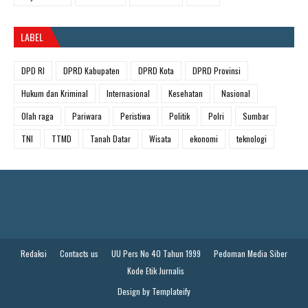
LABEL
DPD RI
DPRD Kabupaten
DPRD Kota
DPRD Provinsi
Hukum dan Kriminal
Internasional
Kesehatan
Nasional
Olah raga
Pariwara
Peristiwa
Politik
Polri
Sumbar
TNI
TTMD
Tanah Datar
Wisata
ekonomi
teknologi
Redaksi
Contacts us
UU Pers No 40 Tahun 1999
Pedoman Media Siber
Kode Etik Jurnalis
Design by
Templateify