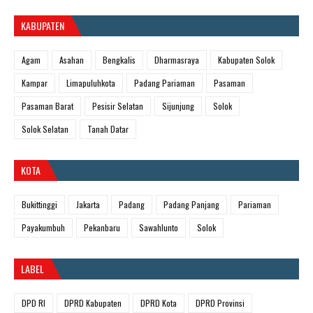
KABUPATEN
Agam
Asahan
Bengkalis
Dharmasraya
Kabupaten Solok
Kampar
Limapuluhkota
Padang Pariaman
Pasaman
Pasaman Barat
Pesisir Selatan
Sijunjung
Solok
Solok Selatan
Tanah Datar
KOTA
Bukittinggi
Jakarta
Padang
Padang Panjang
Pariaman
Payakumbuh
Pekanbaru
Sawahlunto
Solok
LABEL
DPD RI
DPRD Kabupaten
DPRD Kota
DPRD Provinsi