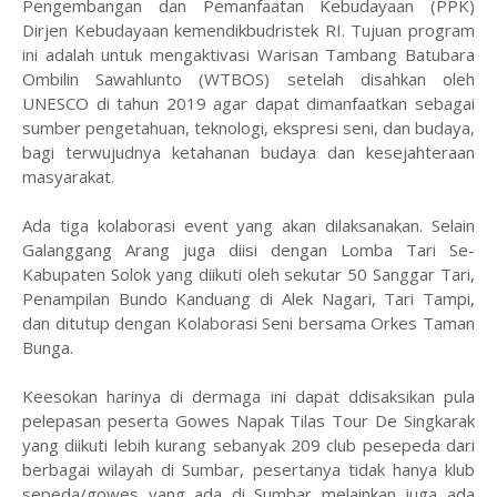
Pengembangan dan Pemanfaatan Kebudayaan (PPK)
Dirjen Kebudayaan kemendikbudristek RI. Tujuan program
ini adalah untuk mengaktivasi Warisan Tambang Batubara
Ombilin Sawahlunto (WTBOS) setelah disahkan oleh
UNESCO di tahun 2019 agar dapat dimanfaatkan sebagai
sumber pengetahuan, teknologi, ekspresi seni, dan budaya,
bagi terwujudnya ketahanan budaya dan kesejahteraan
masyarakat.
Ada tiga kolaborasi event yang akan dilaksanakan. Selain
Galanggang Arang juga diisi dengan Lomba Tari Se-
Kabupaten Solok yang diikuti oleh sekutar 50 Sanggar Tari,
Penampilan Bundo Kanduang di Alek Nagari, Tari Tampi,
dan ditutup dengan Kolaborasi Seni bersama Orkes Taman
Bunga.
Keesokan harinya di dermaga ini dapat ddisaksikan pula
pelepasan peserta Gowes Napak Tilas Tour De Singkarak
yang diikuti lebih kurang sebanyak 209 club pesepeda dari
berbagai wilayah di Sumbar, pesertanya tidak hanya klub
sepeda/gowes yang ada di Sumbar melainkan juga ada