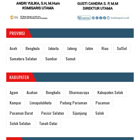
PROVINSI
Aceh
Bengkulu
Jakarta
Jateng
Jatim
Riau
SulSel
Sumatera Selatan
Sumbar
Sumut
KABUPATEN
Agam
Asahan
Bengkalis
Dharmasraya
Kabupaten Solok
Kampar
Limapuluhkota
Padang Pariaman
Pasaman
Pasaman Barat
Pesisir Selatan
Sijunjung
Solok
Solok Selatan
Tanah Datar