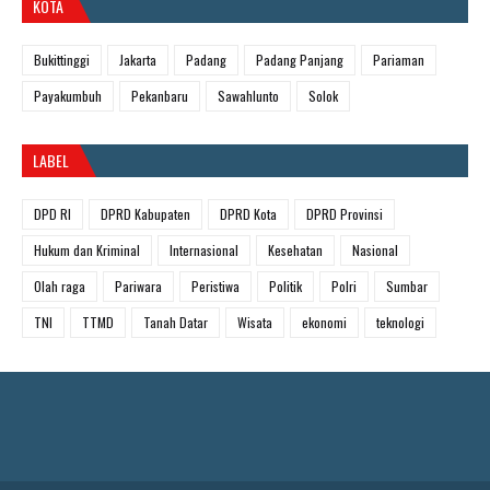
KOTA
Bukittinggi
Jakarta
Padang
Padang Panjang
Pariaman
Payakumbuh
Pekanbaru
Sawahlunto
Solok
LABEL
DPD RI
DPRD Kabupaten
DPRD Kota
DPRD Provinsi
Hukum dan Kriminal
Internasional
Kesehatan
Nasional
Olah raga
Pariwara
Peristiwa
Politik
Polri
Sumbar
TNI
TTMD
Tanah Datar
Wisata
ekonomi
teknologi