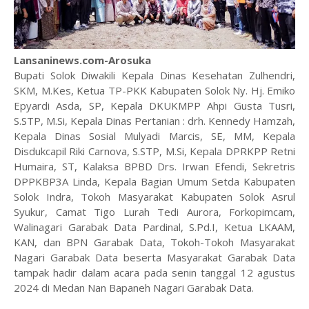
Lansaninews.com-Arosuka
Bupati Solok Diwakili Kepala Dinas Kesehatan Zulhendri,
SKM, M.Kes, Ketua TP-PKK Kabupaten Solok Ny. Hj. Emiko
Epyardi Asda, SP, Kepala DKUKMPP Ahpi Gusta Tusri,
S.STP, M.Si, Kepala Dinas Pertanian : drh. Kennedy Hamzah,
Kepala Dinas Sosial Mulyadi Marcis, SE, MM, Kepala
Disdukcapil Riki Carnova, S.STP, M.Si, Kepala DPRKPP Retni
Humaira, ST, Kalaksa BPBD Drs. Irwan Efendi, Sekretris
DPPKBP3A Linda, Kepala Bagian Umum Setda Kabupaten
Solok Indra, Tokoh Masyarakat Kabupaten Solok Asrul
Syukur, Camat Tigo Lurah Tedi Aurora, Forkopimcam,
Walinagari Garabak Data Pardinal, S.Pd.I, Ketua LKAAM,
KAN, dan BPN Garabak Data, Tokoh-Tokoh Masyarakat
Nagari Garabak Data beserta Masyarakat Garabak Data
tampak hadir dalam acara pada senin tanggal 12 agustus
2024 di Medan Nan Bapaneh Nagari Garabak Data.