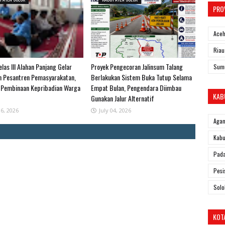
PRO
Ace
Riau
las III Alahan Panjang Gelar
Proyek Pengecoran Jalinsum Talang
Sum
n Pesantren Pemasyarakatan,
Berlakukan Sistem Buka Tutup Selama
 Pembinaan Kepribadian Warga
Empat Bulan, Pengendara Diimbau
KAB
Gunakan Jalur Alternatif
06, 2026
July 04, 2026
Aga
Kabu
Pad
Pesi
Solo
KOT