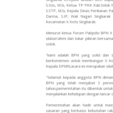
S.Sos, M.Si, Ketua TP PKK Kab.Solok 
S.STP, M.Si, Kepala Dinas Perikanan P
Darma, S.IP, Wali Nagari Singkar
Kecamatan X Koto Singkarak.
Menurut ketua Forum Pabpdsi BPN X Ko
silaturrahmi dan tukar pikiran bers
solok.
"kami adalah BPN yang solid dan 
berkomitmen untuk membangun X Koto 
Kepala DPMN,acara ini merupakan sila
"Selamat kepada anggota BPN diman
BPN yang telah menjabat 3 perio
tahun,pemerintahan itu dibentuk untu
menjalankan kehidupan dengan lancar d
Pemerintahan akan hadir untuk mas
sasaran yang berbasis kebutuhan rak