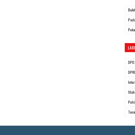
Buki
Pada
Pek
LAB
DPD 
DPRD
Inte
Olah
Polri
Tana