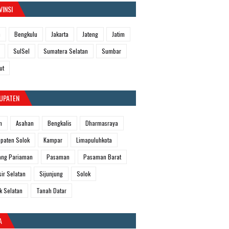
VINSI
h
Bengkulu
Jakarta
Jateng
Jatim
SulSel
Sumatera Selatan
Sumbar
ut
UPATEN
m
Asahan
Bengkalis
Dharmasraya
paten Solok
Kampar
Limapuluhkota
ang Pariaman
Pasaman
Pasaman Barat
sir Selatan
Sijunjung
Solok
k Selatan
Tanah Datar
A