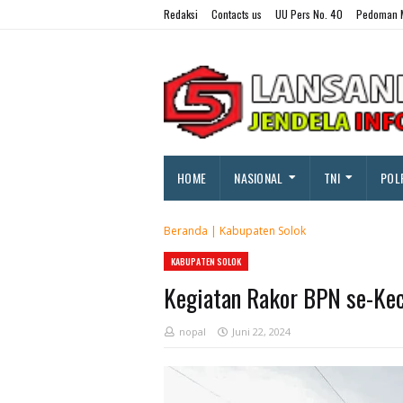
Redaksi
Contacts us
UU Pers No. 40
Pedoman M
HOME
NASIONAL
TNI
POL
Beranda
|
Kabupaten Solok
KABUPATEN SOLOK
Kegiatan Rakor BPN se-Ke
nopal
Juni 22, 2024