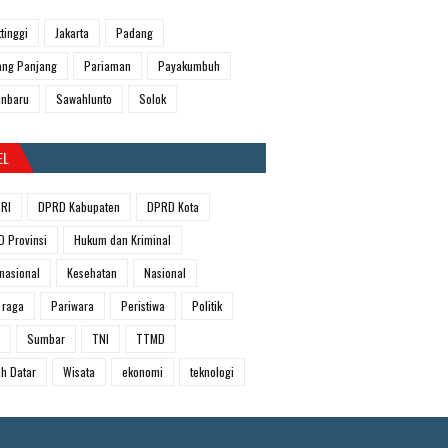
ttinggi
Jakarta
Padang
ng Panjang
Pariaman
Payakumbuh
anbaru
Sawahlunto
Solok
EL
RI
DPRD Kabupaten
DPRD Kota
 Provinsi
Hukum dan Kriminal
rnasional
Kesehatan
Nasional
 raga
Pariwara
Peristiwa
Politik
Sumbar
TNI
TTMD
h Datar
Wisata
ekonomi
teknologi