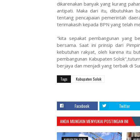
dikarenakan banyak yang kurang paha
antipati. Maka dari itu, dibutuhkan 
tentang pencapaian pemerintah daera
terimakasih kepada BPN yang telah m
"kita sepakat pembangunan yang ber
bersama. Saat ini prinsip dari Pim
kebutuhan rakyat, oleh karena itu b
pembangunan Kabupaten Solok",tuturn
berjaya dan menjadi yang terbaik di Su
Tags
Kabupaten Solok
Facebook
Twitter
ANDA MUNGKIN MENYUKAI POSTINGAN INI
KABUPATEN SOLOK
KABU