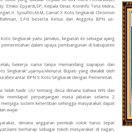
Ny. Emiko Epyardi,SP, Kepala Dinas Kominfo Teta Midra,
angan Ir. Syoufitri,M.M, Camat X Koto Singkarak Chrismon
ak Rahman, S.Pd beserta Ketua dan Anggota BPN se-
to Singkarak yaitu Jamalus, kegiatan ini sebagai ajang
ama pemerintahan dalam upaya pembangunan di kabupaten
selalu bekerja sama tanpa memandang siapapun dan
Singkarak",ujarnya.Menurut Bupati yang diwakili oleh
turahmi antar BPN X Koto Singkarak dengan Pemerintah.
a telah hadir UU tentang desa dimana bahwa WN dan
de mendapat perpanjangan masa jabatan selama 2
k menjaga sistem ketertiban sehingga masyarakat dapat
an wajar.
yarakat, dimana anggaran pemkab solok harus tepat
yat,kami berharap sebagai tokoh masyarakat di nagari,