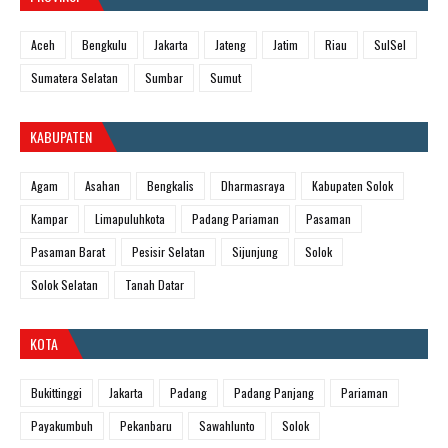
Aceh
Bengkulu
Jakarta
Jateng
Jatim
Riau
SulSel
Sumatera Selatan
Sumbar
Sumut
KABUPATEN
Agam
Asahan
Bengkalis
Dharmasraya
Kabupaten Solok
Kampar
Limapuluhkota
Padang Pariaman
Pasaman
Pasaman Barat
Pesisir Selatan
Sijunjung
Solok
Solok Selatan
Tanah Datar
KOTA
Bukittinggi
Jakarta
Padang
Padang Panjang
Pariaman
Payakumbuh
Pekanbaru
Sawahlunto
Solok