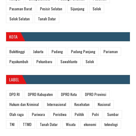
Pasaman Barat
Pesisir Selatan
Sijunjung
Solok
Solok Selatan
Tanah Datar
KOTA
Bukittinggi
Jakarta
Padang
Padang Panjang
Pariaman
Payakumbuh
Pekanbaru
Sawahlunto
Solok
LABEL
DPD RI
DPRD Kabupaten
DPRD Kota
DPRD Provinsi
Hukum dan Kriminal
Internasional
Kesehatan
Nasional
Olah raga
Pariwara
Peristiwa
Politik
Polri
Sumbar
TNI
TTMD
Tanah Datar
Wisata
ekonomi
teknologi