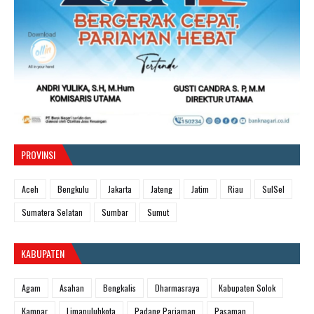
PROVINSI
Aceh
Bengkulu
Jakarta
Jateng
Jatim
Riau
SulSel
Sumatera Selatan
Sumbar
Sumut
KABUPATEN
Agam
Asahan
Bengkalis
Dharmasraya
Kabupaten Solok
Kampar
Limapuluhkota
Padang Pariaman
Pasaman