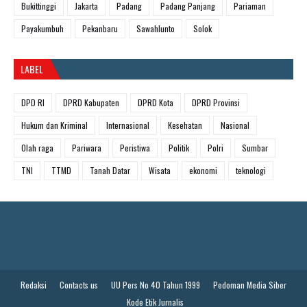
Bukittinggi
Jakarta
Padang
Padang Panjang
Pariaman
Payakumbuh
Pekanbaru
Sawahlunto
Solok
LABEL
DPD RI
DPRD Kabupaten
DPRD Kota
DPRD Provinsi
Hukum dan Kriminal
Internasional
Kesehatan
Nasional
Olah raga
Pariwara
Peristiwa
Politik
Polri
Sumbar
TNI
TTMD
Tanah Datar
Wisata
ekonomi
teknologi
Redaksi
Contacts us
UU Pers No 40 Tahun 1999
Pedoman Media Siber
Kode Etik Jurnalis