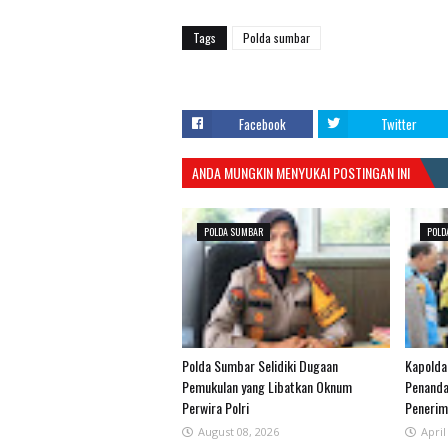
Tags
Polda sumbar
Facebook
Twitter
ANDA MUNGKIN MENYUKAI POSTINGAN INI
POLDA SUMBAR
POLD
Polda Sumbar Selidiki Dugaan
Kapolda
Pemukulan yang Libatkan Oknum
Penanda
Perwira Polri
Penerim
August 08, 2026
April