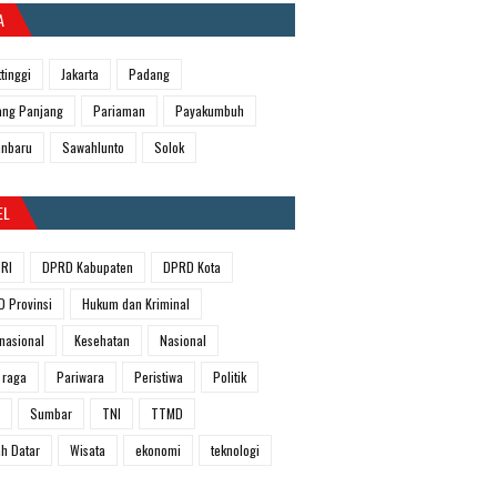
A
ttinggi
Jakarta
Padang
ng Panjang
Pariaman
Payakumbuh
anbaru
Sawahlunto
Solok
EL
RI
DPRD Kabupaten
DPRD Kota
 Provinsi
Hukum dan Kriminal
rnasional
Kesehatan
Nasional
 raga
Pariwara
Peristiwa
Politik
Sumbar
TNI
TTMD
h Datar
Wisata
ekonomi
teknologi