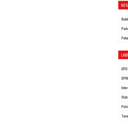
KOT
Buki
Pada
Pek
LAB
DPD 
DPRD
Inte
Olah
Polri
Tana