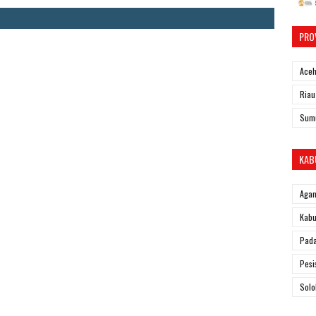
PRO
Ace
Riau
Sum
KAB
Aga
Kabu
Pad
Pesi
Solo