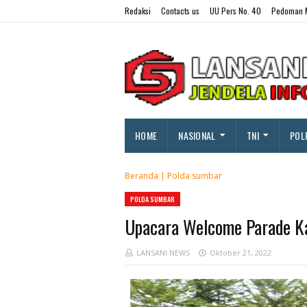
Redaksi
Contacts us
UU Pers No. 40
Pedoman M
HOME
NASIONAL
TNI
POL
Beranda
|
Polda sumbar
POLDA SUMBAR
Upacara Welcome Parade K
LANSANI NEWS
Oktober 21, 2022