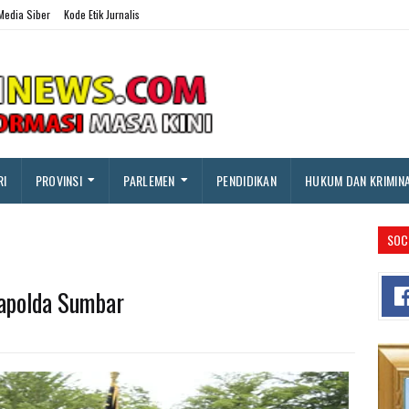
edia Siber
Kode Etik Jurnalis
RI
PROVINSI
PARLEMEN
PENDIDIKAN
HUKUM DAN KRIMIN
SOC
apolda Sumbar