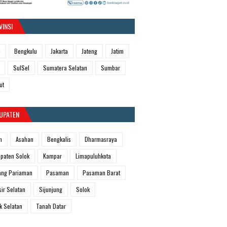
VINSI
h
Bengkulu
Jakarta
Jateng
Jatim
SulSel
Sumatera Selatan
Sumbar
ut
UPATEN
m
Asahan
Bengkalis
Dharmasraya
paten Solok
Kampar
Limapuluhkota
ang Pariaman
Pasaman
Pasaman Barat
sir Selatan
Sijunjung
Solok
k Selatan
Tanah Datar