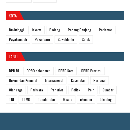
KOTA
Bukittinggi
Jakarta
Padang
Padang Panjang
Pariaman
Payakumbuh
Pekanbaru
Sawahlunto
Solok
LABEL
DPD RI
DPRD Kabupaten
DPRD Kota
DPRD Provinsi
Hukum dan Kriminal
Internasional
Kesehatan
Nasional
Olah raga
Pariwara
Peristiwa
Politik
Polri
Sumbar
TNI
TTMD
Tanah Datar
Wisata
ekonomi
teknologi