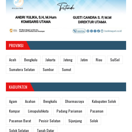
PROVINSI
Aceh
Bengkulu
Jakarta
Jateng
Jatim
Riau
SulSel
Sumatera Selatan
Sumbar
Sumut
KABUPATEN
Agam
Asahan
Bengkalis
Dharmasraya
Kabupaten Solok
Kampar
Limapuluhkota
Padang Pariaman
Pasaman
Pasaman Barat
Pesisir Selatan
Sijunjung
Solok
Solok Selatan
Tanah Datar