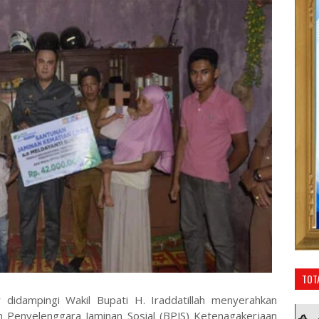
TOT
 didampingi Wakil Bupati H. Iraddatillah menyerahkan
n Penyelenggara Jaminan Sosial (BPJS) Ketenagakerjaan