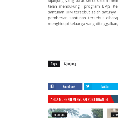
Sijunjung yang turut serta dalam mel
telah mendukung program BPJS Ket
santunan JKM tersebut salah satunya
pemberian santunan tersebut dihar
menghidupi keluarga yang ditinggalkan,
Tags
Sijunjung
Facebook
Twitter
ANDA MUNGKIN MENYUKAI POSTINGAN INI
SIJUNJUNG
SIJU