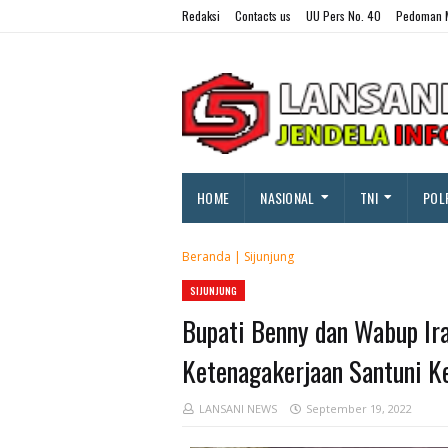
Redaksi
Contacts us
UU Pers No. 40
Pedoman M
HOME
NASIONAL
TNI
POL
Beranda
|
Sijunjung
SIJUNJUNG
Bupati Benny dan Wabup Ir
Ketenagakerjaan Santuni K
LANSANI NEWS
September 19, 2022