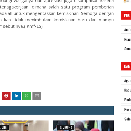
indungi warganya dan apresiasi juga disampaikan karena
enagakerjaan, dimana salah satu program pemberian
 adalah untuk mengentaskan kemiskinan. Semoga dengan
PRO
ap kan tidak menimbulkan kemiskinan baru dan mampu
” sebut nya,( Kmf/LS)
Ace
Riau
Sum
KAB
Aga
Kabu
Pad
Pesi
Solo
NJUNG
SIJUNJUNG