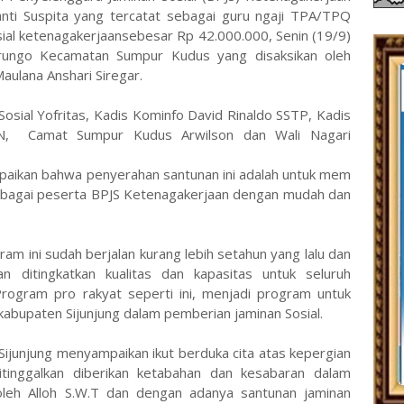
nti Suspita yang tercatat sebagai guru ngaji TPA/TPQ
ial ketenagakerjaansebesar Rp 42.000.000, Senin (19/9)
rungo Kecamatan Sumpur Kudus yang disaksikan oleh
ulana Anshari Siregar.
Sosial Yofritas, Kadis Kominfo David Rinaldo SSTP, Kadis
MN, Camat Sumpur Kudus Arwilson dan Wali Nagari
paikan bahwa penyerahan santunan ini adalah untuk mem
sebagai peserta BPJS Ketenagakerjaan dengan mudah dan
m ini sudah berjalan kurang lebih setahun yang lalu dan
 ditingkatkan kualitas dan kapasitas untuk seluruh
Program pro rakyat seperti ini, menjadi program untuk
bupaten Sijunjung dalam pemberian jaminan Sosial.
junjung menyampaikan ikut berduka cita atas kepergian
tinggalkan diberikan ketabahan dan kesabaran dalam
leh Alloh S.W.T dan dengan adanya santunan jaminan