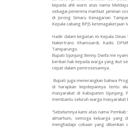
kepada ahli waris atas nama Meldaya
sebagai penerima manfaat jaminan sos
di Jorong Simaru Kenagarian Tampa
Kepala cabang BPJS ketenagakerjaan Ma
Hadir dalam kegiatan ini Kepala Dinas 
Nakertrans Khamsiardi, Kadis DP
Tamparungo.
Bupati Sijunjung Benny Dwifa me nyam
berikan hak kepada warga yang ikut 
cepat dalam pemrosesannya.
Bupati juga menerangkan bahwa Progra
di harapkan kepdepannya tentu akan
masyarakat di Kabupaten Sijunjung. 
membantu seluruh warga masyarakat ka
“Sebelumnya kami atas nama Pemkab Si
almarhum, semoga keluarga yang di
menghadapi cobaan yang diberikan o