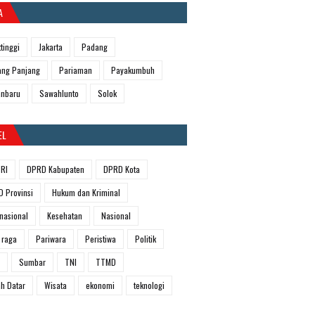
A
ttinggi
Jakarta
Padang
ng Panjang
Pariaman
Payakumbuh
anbaru
Sawahlunto
Solok
EL
RI
DPRD Kabupaten
DPRD Kota
 Provinsi
Hukum dan Kriminal
rnasional
Kesehatan
Nasional
 raga
Pariwara
Peristiwa
Politik
Sumbar
TNI
TTMD
h Datar
Wisata
ekonomi
teknologi