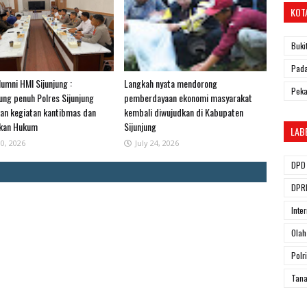
KOT
Buki
Pada
umni HMI Sijunjung :
Langkah nyata mendorong
Pek
ng penuh Polres Sijunjung
pemberdayaan ekonomi masyarakat
an kegiatan kantibmas dan
kembali diwujudkan di Kabupaten
akan Hukum
Sijunjung
LAB
30, 2026
July 24, 2026
DPD 
DPRD
Inte
Olah
Polri
Tana