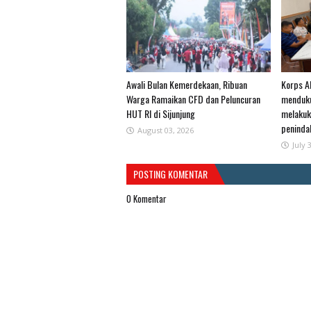
Awali Bulan Kemerdekaan, Ribuan
Korps Al
Warga Ramaikan CFD dan Peluncuran
menduku
HUT RI di Sijunjung
melakuk
penind
August 03, 2026
July 
POSTING KOMENTAR
0 Komentar