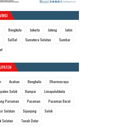
VINSI
h
Bengkulu
Jakarta
Jateng
Jatim
SulSel
Sumatera Selatan
Sumbar
ut
UPATEN
m
Asahan
Bengkalis
Dharmasraya
paten Solok
Kampar
Limapuluhkota
ang Pariaman
Pasaman
Pasaman Barat
sir Selatan
Sijunjung
Solok
k Selatan
Tanah Datar